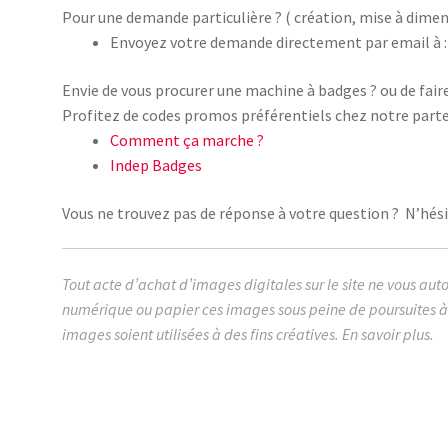
Pour une demande particulière ? ( création, mise à dimen
Envoyez votre demande directement par email à :
Envie de vous procurer une machine à badges ? ou de fair
Profitez de codes promos préférentiels chez notre parte
Comment ça marche ?
Indep Badges
Vous ne trouvez pas de réponse à votre question ? N’hésit
Tout acte d’achat d’images digitales sur le site ne vous aut
numérique ou papier ces images sous peine de poursuites à 
images soient utilisées à des fins créatives.
En savoir plus.
images cabochon.fr ohmybadge oh my badge digitales i
nutela nutella kinder surprise cachou charal heineken b
daniels starbuk starbuks youtube you tube jurassic par