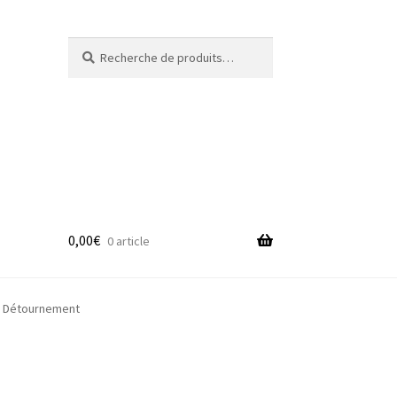
Recherche
Recherche
pour :
0,00
€
0 article
adge
l Détournement