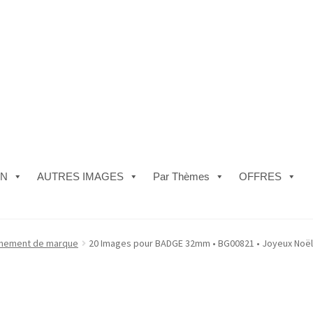
ON
AUTRES IMAGES
Par Thèmes
OFFRES
e)
#5610 (pas de titre)
#5740 (pas de titre)
Acheter ma Machine à B
nement de marque
20 Images pour BADGE 32mm • BG00821 • Joyeux Noë
les de Vente
FAQ
Mon compte
Panier
Politique de Confidentialité