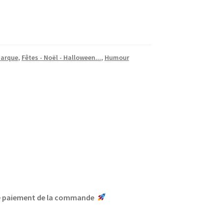
marque
,
Fêtes - Noël - Halloween...
,
Humour
le paiement de la commande