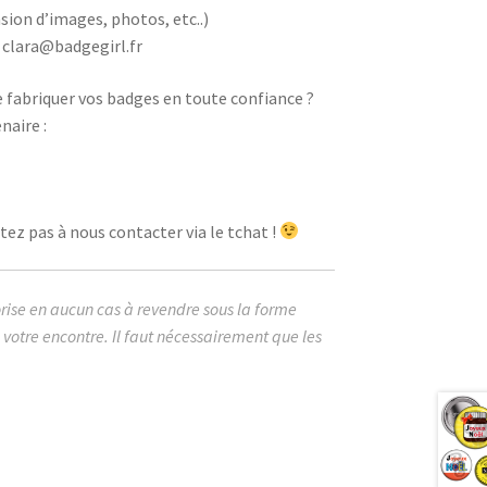
sion d’images, photos, etc..)
 clara@badgegirl.fr
e fabriquer vos badges en toute confiance ?
naire :
ez pas à nous contacter via le tchat !
orise en aucun cas à revendre sous la forme
votre encontre. Il faut nécessairement que les
mage cabochon badges joyeux noël noel
ière marque détournement red bull jack
k haribo converse humour