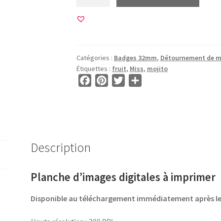
de
20
Images
pour
BADGE
Catégories :
Badges 32mm
,
Détournement de 
32mm
Étiquettes :
fruit
,
Miss
,
mojito
•
F
P
T
P
BG00821
a
i
w
a
•
c
n
i
r
Joyeux
e
t
t
t
Noël
b
e
t
a
Détournement
o
r
e
g
Description
o
e
r
e
k
s
r
Planche d’images digitales à imprimer
t
Disponible au téléchargement immédiatement après 