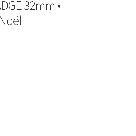
ADGE 32mm •
 Noël