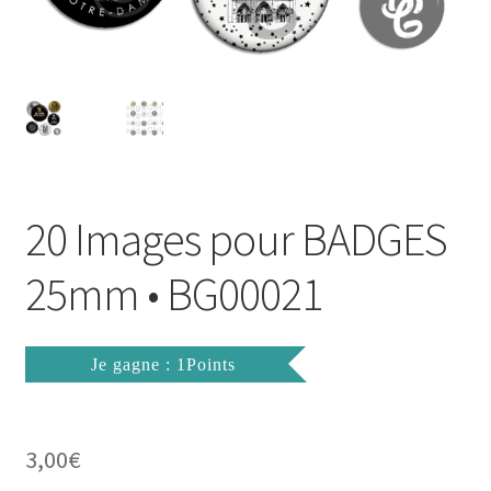
FAQ
Mon compte
Wishlist
Panier
20 Images pour BADGES
Politique de Confidentialité
25mm • BG00021
Validation de la commande
Je gagne : 1Points
3,00
€