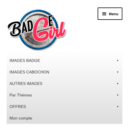
Aller
Aller
Menu
à
au
la
contenu
navigation
IMAGES BADGE
IMAGES CABOCHON
AUTRES IMAGES
Par Thèmes
OFFRES
Mon compte