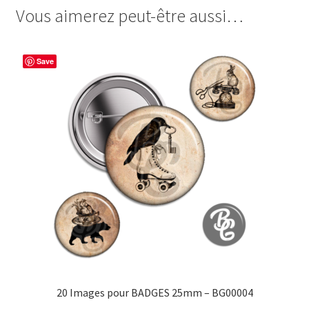
Allez
Vous aimerez peut-être aussi…
e
t
t
t
les
b
e
t
a
Filles
o
r
e
g
Save
o
e
r
e
k
s
r
t
20 Images pour BADGES 25mm – BG00004