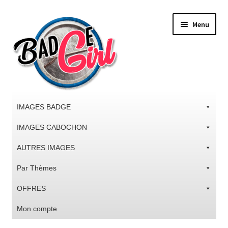
Aller
Aller
Menu
à
au
la
contenu
navigation
IMAGES BADGE
IMAGES CABOCHON
AUTRES IMAGES
Par Thèmes
OFFRES
Mon compte