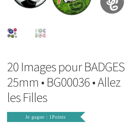
FAQ
Mon compte
Wishlist
Panier
20 Images pour BADGES
Politique de Confidentialité
25mm • BG00036 • Allez
Validation de la commande
les Filles
Je gagne : 1Points