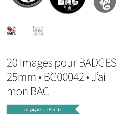
FAQ
Mon compte
Wishlist
Panier
20 Images pour BADGES
Politique de Confidentialité
25mm • BG00042 • J’ai
Validation de la commande
mon BAC
Je gagne : 1Points