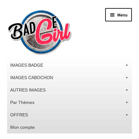
Aller
Aller
Menu
à
au
la
contenu
navigation
IMAGES BADGE
IMAGES CABOCHON
AUTRES IMAGES
Par Thèmes
OFFRES
Mon compte