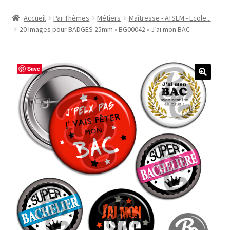
Accueil
Accueil
Par Thèmes
Métiers
Maîtresse - ATSEM - Ecole...
20 Images pour BADGES 25mm • BG00042 • J’ai mon BAC
#1298 (pas de titre)
#2771 (pas de titre)
Save
#5610 (pas de titre)
#5740 (pas de titre)
Acheter ma Machine à Badge
Boutique
CODES PROMOS
Conditions Générales de Vente