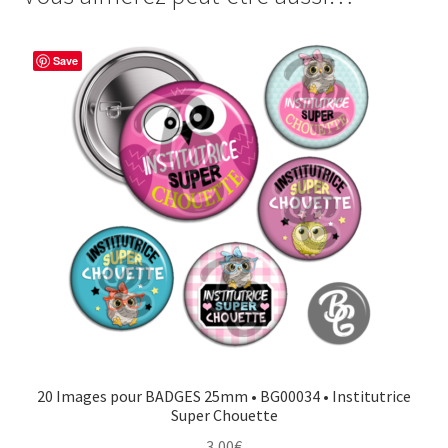
BAC
b
e
t
a
o
r
e
g
Save
o
e
r
e
k
s
r
t
20 Images pour BADGES 25mm • BG00034 • Institutrice
Super Chouette
3,00
€