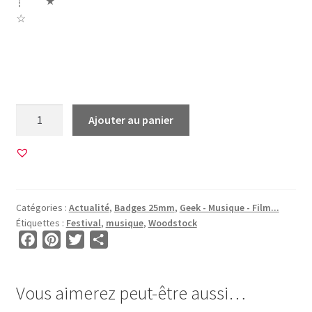
┊ ★
☆
musique woodstock peace love musique i was there 1969
50 paix amour musique festival
quantité
Ajouter au panier
de
20
Images
pour
BADGES
Catégories :
Actualité
,
Badges 25mm
,
Geek - Musique - Film...
25mm
Étiquettes :
Festival
,
musique
,
Woodstock
•
F
P
T
P
BG00049
a
i
w
a
•
c
n
i
r
Woodstock
Vous aimerez peut-être aussi…
e
t
t
t
2