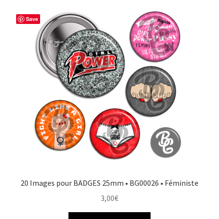
b
e
t
a
o
r
e
g
Save
o
e
r
e
k
s
r
t
20 Images pour BADGES 25mm • BG00026 • Féministe
3,00
€