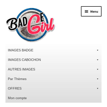
Aller
Aller
Menu
à
au
la
contenu
navigation
IMAGES BADGE
IMAGES CABOCHON
AUTRES IMAGES
Par Thèmes
OFFRES
Mon compte