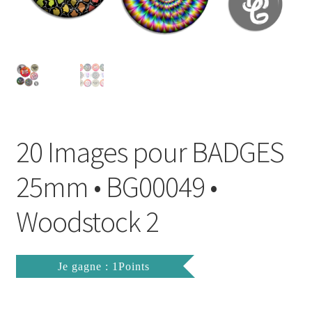
FAQ
Mon compte
Wishlist
Panier
20 Images pour BADGES
Politique de Confidentialité
25mm • BG00049 •
Validation de la commande
Woodstock 2
Je gagne : 1Points