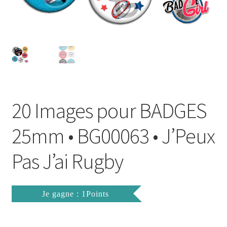
FAQ
Mon compte
Wishlist
Panier
20 Images pour BADGES
Politique de Confidentialité
25mm • BG00063 • J’Peux
Validation de la commande
Pas J’ai Rugby
Je gagne : 1Points