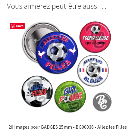
Pas
Vous aimerez peut-être aussi…
e
t
t
t
J'ai
b
e
t
a
Rugby
o
r
e
g
Save
o
e
r
e
k
s
r
t
20 Images pour BADGES 25mm • BG00036 • Allez les Filles