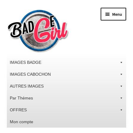
Aller
Aller
Menu
à
au
la
contenu
navigation
IMAGES BADGE
IMAGES CABOCHON
AUTRES IMAGES
Par Thèmes
OFFRES
Mon compte