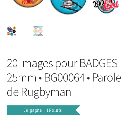
FAQ
Mon compte
Wishlist
Panier
20 Images pour BADGES
Politique de Confidentialité
25mm • BG00064 • Parole
Validation de la commande
de Rugbyman
Je gagne : 1Points