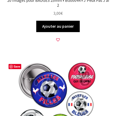
20 Images pour BADGES 25mm • BG00044 • J’Peux Pas J’ai
2
3,00
€
Ajouter au panier
Save