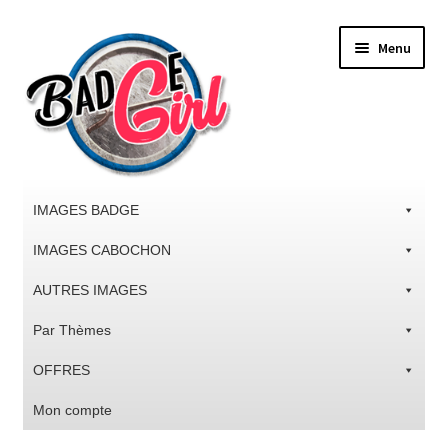
Aller
Aller
Menu
à
au
la
contenu
navigation
IMAGES BADGE
IMAGES CABOCHON
AUTRES IMAGES
Par Thèmes
OFFRES
Mon compte