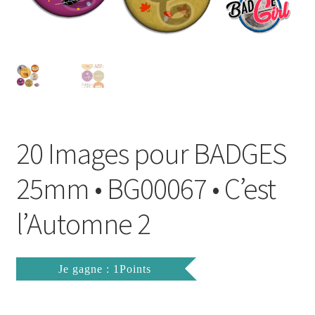
FAQ
Mon compte
Wishlist
Panier
20 Images pour BADGES
Politique de Confidentialité
25mm • BG00067 • C’est
Validation de la commande
l’Automne 2
Je gagne : 1Points