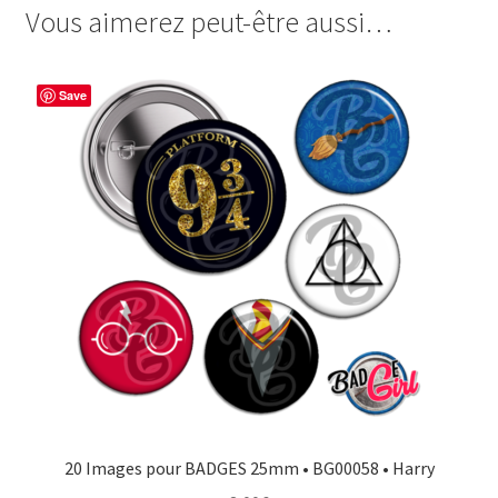
l'Automne
Vous aimerez peut-être aussi…
e
t
t
t
2
b
e
t
a
o
r
e
g
Save
o
e
r
e
k
s
r
t
20 Images pour BADGES 25mm • BG00058 • Harry