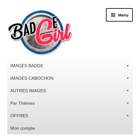
Aller
Aller
Menu
à
au
la
contenu
navigation
IMAGES BADGE
IMAGES CABOCHON
AUTRES IMAGES
Par Thèmes
OFFRES
Mon compte