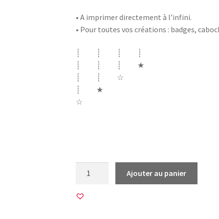
• A imprimer directement à l’infini.
• Pour toutes vos créations : badges, cabo
┊ ┊ ┊ ┊
┊ ┊ ┊ ★
┊ ┊ ☆
┊ ★
☆
métier infirmiere aide soignante piqure pi
pensement super seringue
quantité
Ajouter au panier
de
20
Images
pour