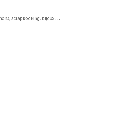
chons, scrapbooking, bijoux …
qouse plus jolie madame infirmiere nurse