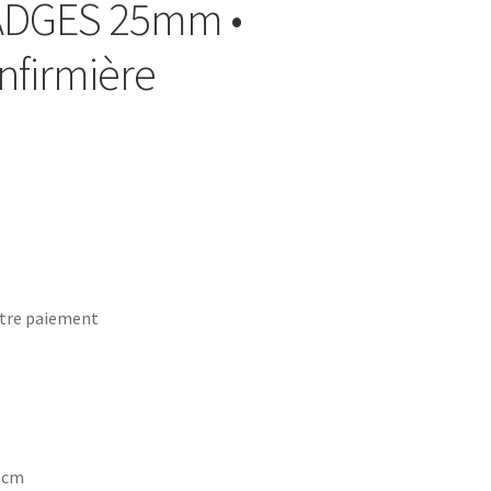
BADGES 25mm •
nfirmière
tre paiement
7 cm