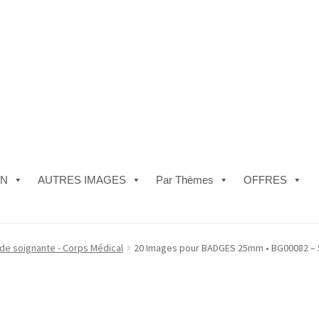
ON
AUTRES IMAGES
Par Thèmes
OFFRES
e)
#5610 (pas de titre)
#5740 (pas de titre)
Acheter ma Machine à B
Aide soignante - Corps Médical
20 Images pour BADGES 25mm • BG00082 – S
les de Vente
FAQ
Mon compte
Panier
Politique de Confidentialité