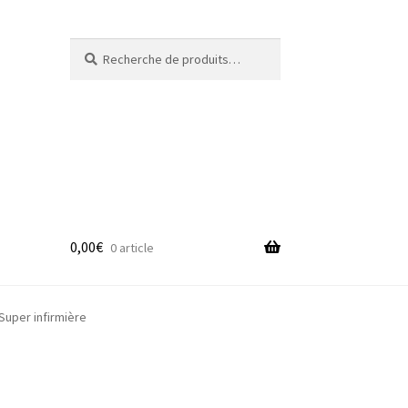
Recherche
Recherche
pour :
0,00
€
0 article
adge
uper infirmière