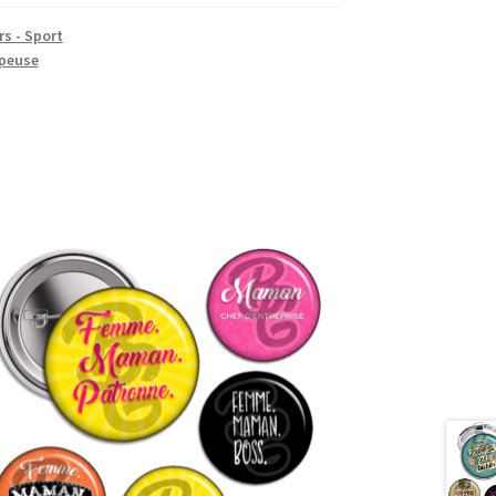
rs - Sport
peuse