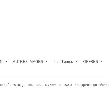
ON
AUTRES IMAGES
Par Thèmes
OFFRES
e)
#5610 (pas de titre)
#5740 (pas de titre)
Acheter ma Machine à B
chire"
20 Images pour BADGES 25mm • BG00083 • Scrappeuse qui déchir
les de Vente
FAQ
Mon compte
Panier
Politique de Confidentialité