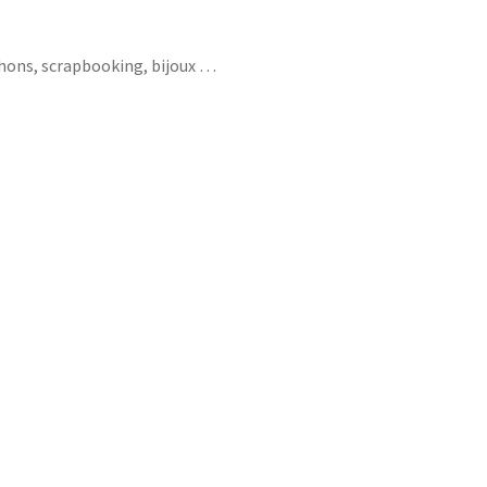
chons, scrapbooking, bijoux …
sir créatrice créatrice couturière papillon
 créative creation artiste oeuvre