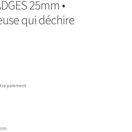
BADGES 25mm •
use qui déchire
tre paiement
7 cm