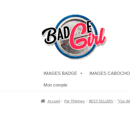
Aller
Aller
à
au
la
contenu
navigation
IMAGES BADGE
IMAGES CABOCH
Mon compte
Accueil
#1298 (pas de titre)
#2771 (pas de titr
Accueil
Par Thèmes
BEST-SELLERS
"Qui dé
Boutique
CODES PROMOS
Conditions Généra
Validation de la commande