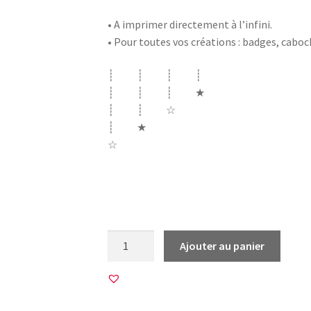
• A imprimer directement à l’infini.
• Pour toutes vos créations : badges, cabo
┊ ┊ ┊ ┊
┊ ┊ ┊ ★
┊ ┊ ☆
┊ ★
☆
scrapbooking scrappeuse loisirs creatifs loi
bouton collage découpage diy do it yourself
quantité
Ajouter au panier
de
20
Images
pour