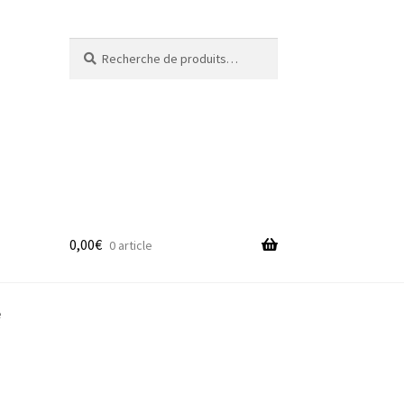
Recherche
Recherche
pour :
0,00
€
0 article
adge
e