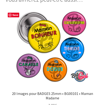
Monsieur
b
e
t
a
o
r
e
g
Save
o
e
r
e
k
s
r
t
20 Images pour BADGES 25mm • BG00101 • Maman
Madame