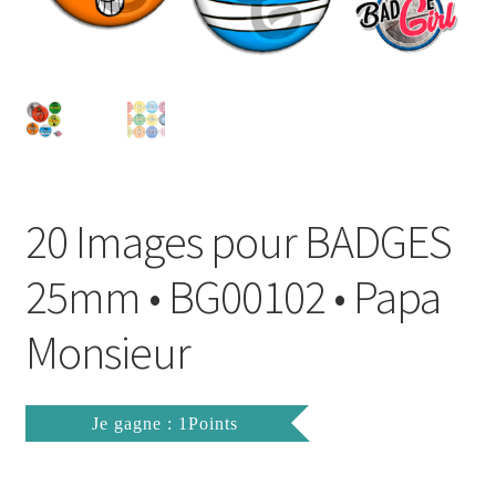
FAQ
Mon compte
Wishlist
Panier
20 Images pour BADGES
Politique de Confidentialité
25mm • BG00102 • Papa
Validation de la commande
Monsieur
Je gagne : 1Points