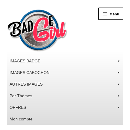
Aller
Aller
Menu
à
au
la
contenu
navigation
IMAGES BADGE
IMAGES CABOCHON
AUTRES IMAGES
Par Thèmes
OFFRES
Mon compte