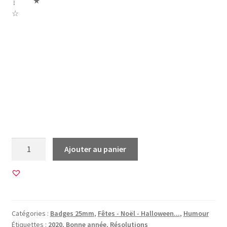
┊ ★
☆
voeux nouvelle année bonne année 2020 permis passe
arrêter fumer cigarette régime commence brocoli
fringues habites sport baskets boulot travail job yoga
stresser chaussures shoes selfies couher tôt bière alcool
résolution souhait engagement
quantité
Ajouter au panier
de
20
Images
pour
BADGES
Catégories :
Badges 25mm
,
Fêtes - Noël - Halloween...
,
Humour
25mm
Étiquettes :
2020
,
Bonne année
,
Résolutions