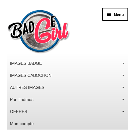
Aller
Aller
Menu
à
au
la
contenu
navigation
IMAGES BADGE
IMAGES CABOCHON
AUTRES IMAGES
Par Thèmes
OFFRES
Mon compte