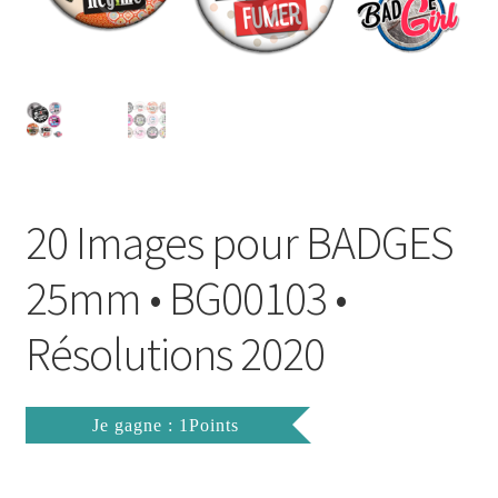
FAQ
Mon compte
Wishlist
Panier
20 Images pour BADGES
Politique de Confidentialité
25mm • BG00103 •
Validation de la commande
Résolutions 2020
Je gagne : 1Points