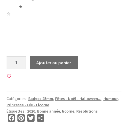
┊ ★
☆
voeux nouvelle année bonne année 2020 souhait
engagement profite soleil licorne unicorn déconnecte vie
mojito mojitos mes pas de résolutions rêves lune
quantité
Ajouter au panier
de
20
Images
pour
BADGES
Catégories :
Badges 25mm
,
Fêtes - Noël - Halloween...
,
Humour
,
25mm
Princesse - Fée - Licorne
•
Étiquettes :
2020
,
Bonne année
,
licorne
,
Résolutions
BG00104
F
P
T
P
•
a
i
w
a