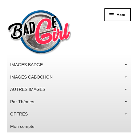
Aller
Aller
Menu
à
au
la
contenu
navigation
IMAGES BADGE
IMAGES CABOCHON
AUTRES IMAGES
Par Thèmes
OFFRES
Mon compte