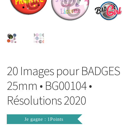
FAQ
Mon compte
Wishlist
Panier
20 Images pour BADGES
Politique de Confidentialité
25mm • BG00104 •
Validation de la commande
Résolutions 2020
Je gagne : 1Points