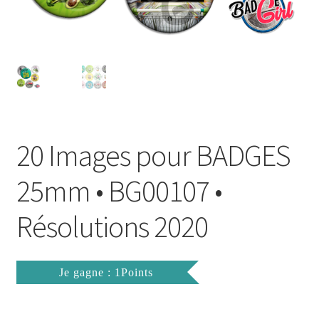
FAQ
Mon compte
Wishlist
Panier
20 Images pour BADGES
Politique de Confidentialité
25mm • BG00107 •
Validation de la commande
Résolutions 2020
Je gagne : 1Points