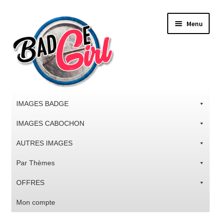
Aller
Aller
Menu
à
au
la
contenu
navigation
IMAGES BADGE
IMAGES CABOCHON
AUTRES IMAGES
Par Thèmes
OFFRES
Mon compte