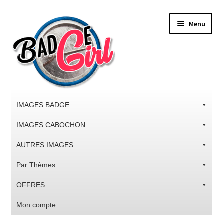
Aller
Aller
Menu
à
au
la
contenu
navigation
IMAGES BADGE
IMAGES CABOCHON
AUTRES IMAGES
Par Thèmes
OFFRES
Mon compte