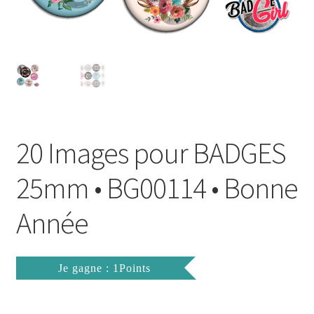
FAQ
Mon compte
Wishlist
Panier
20 Images pour BADGES
Politique de Confidentialité
25mm • BG00114 • Bonne
Validation de la commande
Année
Je gagne : 1Points