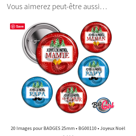
Bonne
Vous aimerez peut-être aussi…
e
t
t
t
Année
b
e
t
a
o
r
e
g
Save
o
e
r
e
k
s
r
t
20 Images pour BADGES 25mm • BG00110 • Joyeux Noël