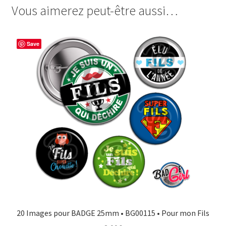
Fils
Vous aimerez peut-être aussi…
e
t
t
t
qui
b
e
t
a
déchire
o
r
e
g
Save
o
e
r
e
k
s
r
t
20 Images pour BADGE 25mm • BG00115 • Pour mon Fils