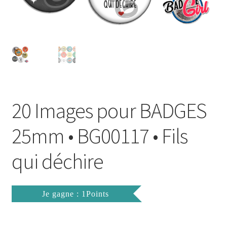
FAQ
Mon compte
Wishlist
Panier
20 Images pour BADGES
Politique de Confidentialité
25mm • BG00117 • Fils
Validation de la commande
qui déchire
Je gagne : 1Points