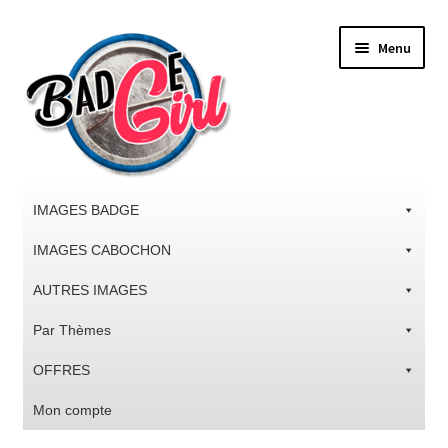
Aller
Aller
Menu
à
au
la
contenu
navigation
IMAGES BADGE
IMAGES CABOCHON
AUTRES IMAGES
Par Thèmes
OFFRES
Mon compte