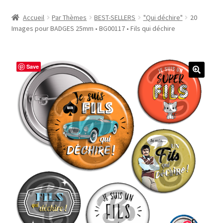
Accueil
Accueil
Par Thèmes
BEST-SELLERS
"Qui déchire"
20
Images pour BADGES 25mm • BG00117 • Fils qui déchire
#1298 (pas de titre)
#2771 (pas de titre)
Save
#5610 (pas de titre)
#5740 (pas de titre)
Acheter ma Machine à Badge
Boutique
CODES PROMOS
Conditions Générales de Vente