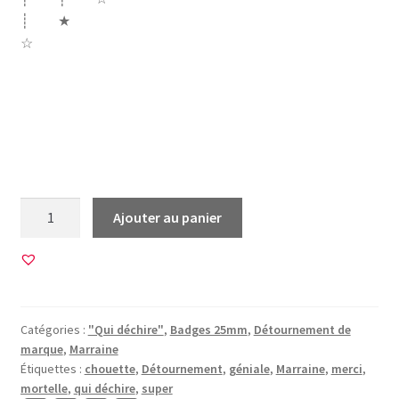
┊ ★
☆
heinekein heineken biere bière marque detournement élue
marraine de l’année géniale qui déchire super chouette
hibou superman super merci d’enfer je suis mortelle
meilleure du monde
quantité
Ajouter au panier
de
20
Images
pour
BADGES
Catégories :
"Qui déchire"
,
Badges 25mm
,
Détournement de
25mm
marque
,
Marraine
•
Étiquettes :
chouette
,
Détournement
,
géniale
,
Marraine
,
merci
,
BG00139
mortelle
,
qui déchire
,
super