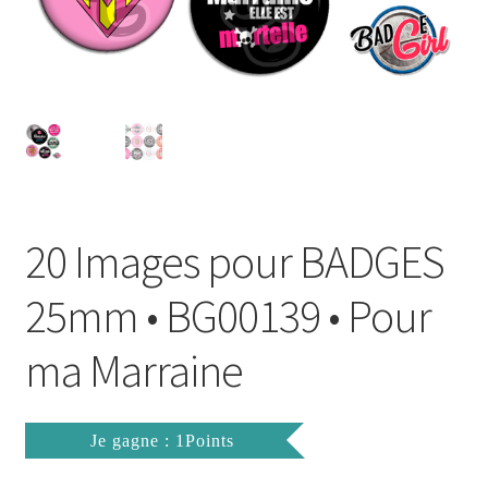
FAQ
Mon compte
Wishlist
Panier
20 Images pour BADGES
Politique de Confidentialité
25mm • BG00139 • Pour
Validation de la commande
ma Marraine
Je gagne : 1Points