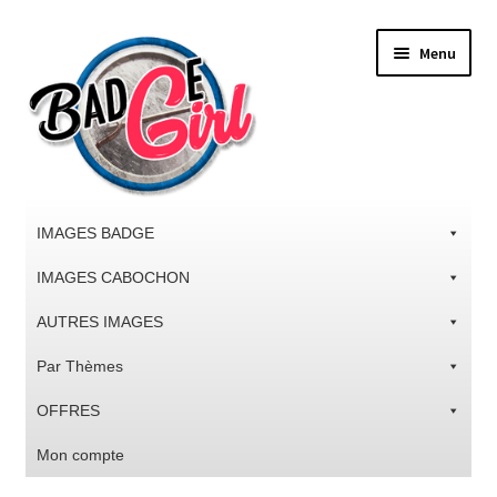
Aller
Aller
Menu
à
au
la
contenu
navigation
IMAGES BADGE
IMAGES CABOCHON
AUTRES IMAGES
Par Thèmes
OFFRES
Mon compte