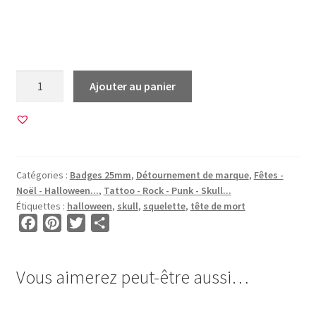
Noel Noël mister mr jack jac squelette tete tête de mort
skull os bones couleurs halloween fete
quantité
Ajouter au panier
de
20
Images
pour
BADGES
Catégories :
Badges 25mm
,
Détournement de marque
,
Fêtes -
25mm
Noël - Halloween...
,
Tattoo - Rock - Punk - Skull...
-
Étiquettes :
halloween
,
skull
,
squelette
,
tête de mort
BG00010
F
P
T
P
a
i
w
a
c
n
i
r
Vous aimerez peut-être aussi…
e
t
t
t
b
e
t
a
o
r
e
g