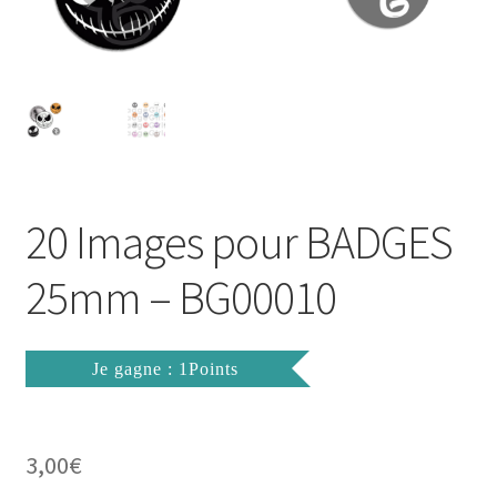
FAQ
Mon compte
Wishlist
Panier
20 Images pour BADGES
Politique de Confidentialité
25mm – BG00010
Validation de la commande
Je gagne : 1Points
3,00
€