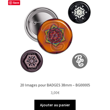
Save
o
e
r
e
k
s
r
t
20 Images pour BADGES 38mm – BG00005
3,00
€
Ajouter au panier