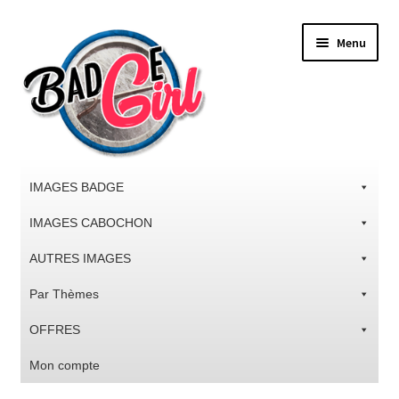
Aller
Aller
Menu
à
au
la
contenu
navigation
IMAGES BADGE
IMAGES CABOCHON
AUTRES IMAGES
Par Thèmes
OFFRES
Mon compte