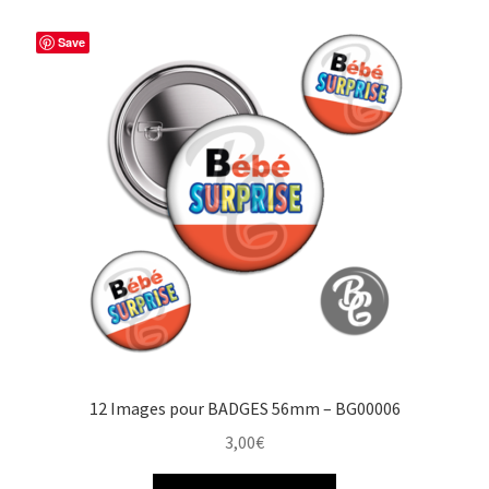
b
e
t
a
o
r
e
g
Save
o
e
r
e
k
s
r
t
12 Images pour BADGES 56mm – BG00006
3,00
€