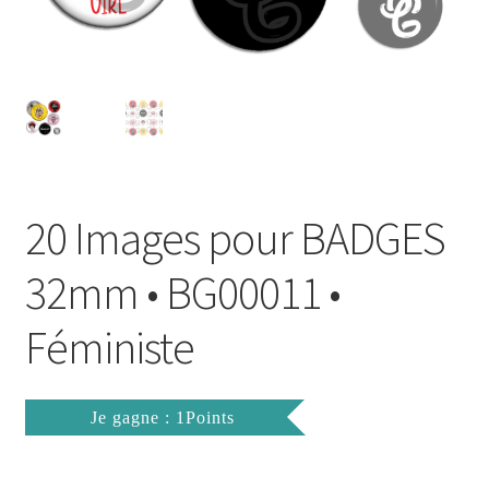
FAQ
Mon compte
Wishlist
Panier
20 Images pour BADGES
Politique de Confidentialité
32mm • BG00011 •
Validation de la commande
Féministe
Je gagne : 1Points