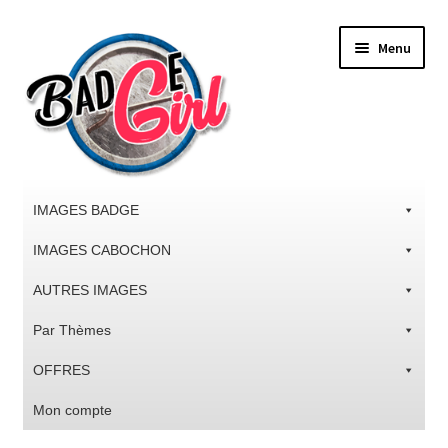
Aller
Aller
Menu
à
au
la
contenu
navigation
IMAGES BADGE
IMAGES CABOCHON
AUTRES IMAGES
Par Thèmes
OFFRES
Mon compte