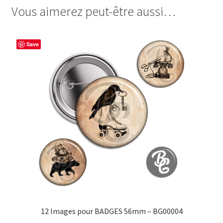
Allez
Vous aimerez peut-être aussi…
e
t
t
t
les
b
e
t
a
Filles
o
r
e
g
Save
o
e
r
e
k
s
r
t
12 Images pour BADGES 56mm – BG00004