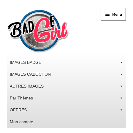
Aller
Aller
Menu
à
au
la
contenu
navigation
IMAGES BADGE
IMAGES CABOCHON
AUTRES IMAGES
Par Thèmes
OFFRES
Mon compte