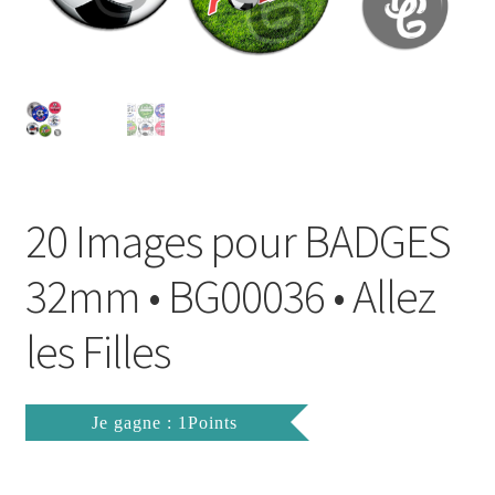
FAQ
Mon compte
Wishlist
Panier
20 Images pour BADGES
Politique de Confidentialité
32mm • BG00036 • Allez
Validation de la commande
les Filles
Je gagne : 1Points