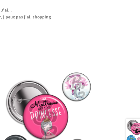
J'ai...
r
,
j'peux pas j'ai
,
shopping