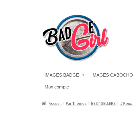
Aller
Aller
à
au
la
contenu
navigation
IMAGES BADGE
IMAGES CABOCH
Mon compte
Accueil
#1298 (pas de titre)
#2771 (pas de titr
Accueil
Par Thèmes
BEST-SELLERS
J'Peux P
Boutique
CODES PROMOS
Conditions Généra
Validation de la commande