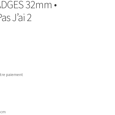
BADGES 32mm •
s J’ai 2
tre paiement
7 cm