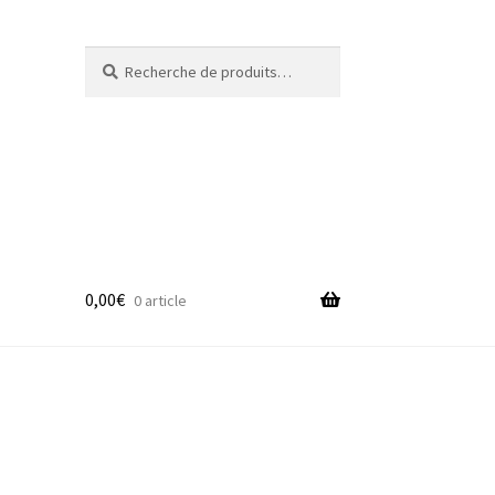
Recherche
Recherche
pour :
0,00
€
0 article
adge