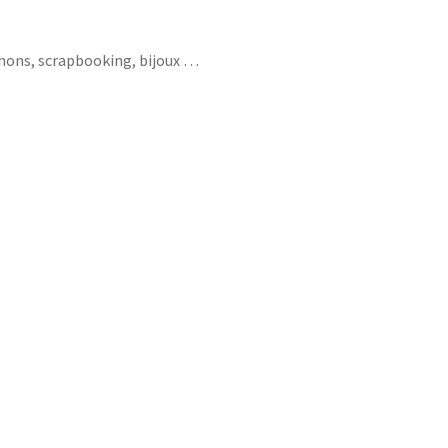
chons, scrapbooking, bijoux …
tness sieste rosé ski country danse tutu