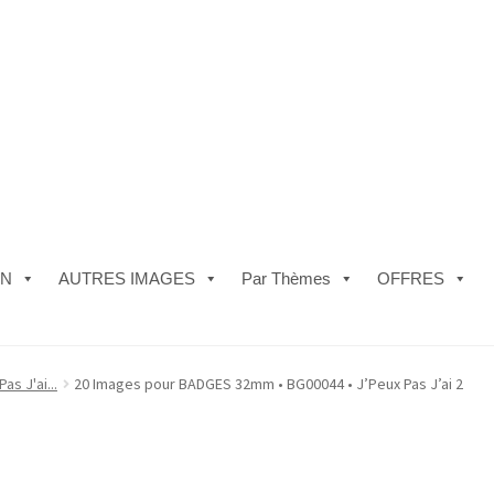
ON
AUTRES IMAGES
Par Thèmes
OFFRES
e)
#5610 (pas de titre)
#5740 (pas de titre)
Acheter ma Machine à B
as J'ai...
20 Images pour BADGES 32mm • BG00044 • J’Peux Pas J’ai 2
les de Vente
FAQ
Mon compte
Panier
Politique de Confidentialité