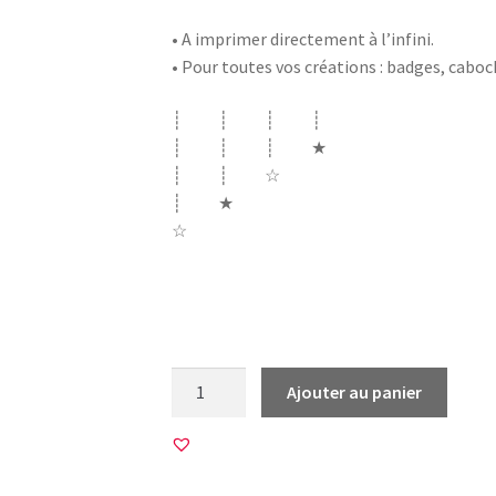
• A imprimer directement à l’infini.
• Pour toutes vos créations : badges, cabo
┊ ┊ ┊ ┊
┊ ┊ ┊ ★
┊ ┊ ☆
┊ ★
☆
j’peux pas j’ai pression alchool shopping fi
couture gym tricot gym equitation cheval
quantité
Ajouter au panier
de
20
Images
pour