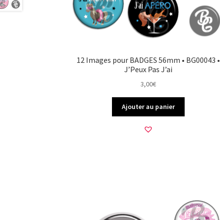
12 Images pour BADGES 56mm • BG00043 •
J’Peux Pas J’ai
3,00
€
Ajouter au panier