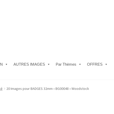
ON
AUTRES IMAGES
Par Thèmes
OFFRES
e)
#5610 (pas de titre)
#5740 (pas de titre)
Acheter ma Machine à B
té
20 Images pour BADGES 32mm • BG00048 • Woodstock
les de Vente
FAQ
Mon compte
Panier
Politique de Confidentialité