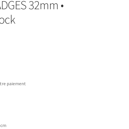
BADGES 32mm •
ock
tre paiement
7 cm