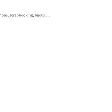
chons, scrapbooking, bijoux …
 jimy hendrix i was there 1969 50 paix amour