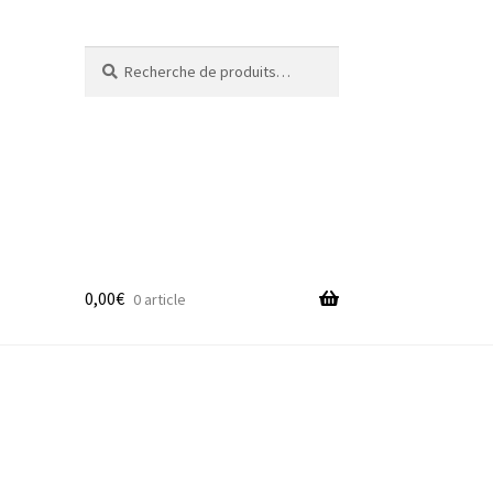
Recherche
Recherche
pour :
0,00
€
0 article
adge