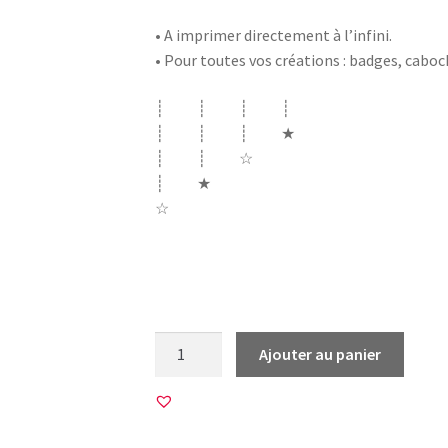
• A imprimer directement à l’infini.
• Pour toutes vos créations : badges, cabo
┊ ┊ ┊ ┊
┊ ┊ ┊ ★
┊ ┊ ☆
┊ ★
☆
musique woodstock peace love musique jimi
musique festival
quantité
Ajouter au panier
de
20
Images
pour