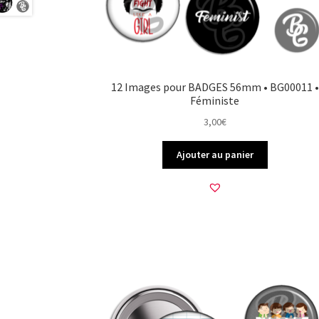
12 Images pour BADGES 56mm • BG00011 •
Féministe
3,00
€
Ajouter au panier