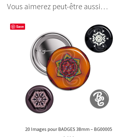
Vous aimerez peut-être aussi…
e
t
t
t
b
e
t
a
o
r
e
g
Save
o
e
r
e
k
s
r
t
20 Images pour BADGES 38mm – BG00005