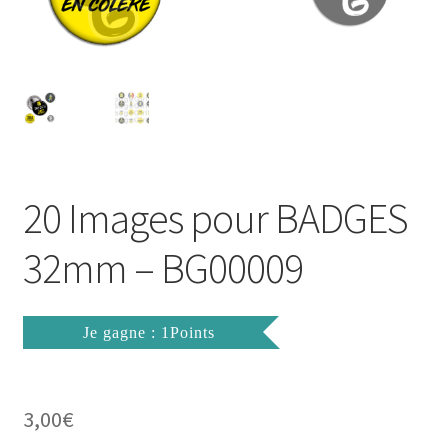
FAQ
Mon compte
Wishlist
Panier
20 Images pour BADGES
Politique de Confidentialité
32mm – BG00009
Validation de la commande
Je gagne : 1Points
3,00
€