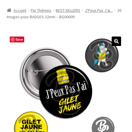
Accueil
Accueil
Par Thèmes
BEST-SELLERS
J'Peux Pas J'ai...
20
Images pour BADGES 32mm – BG00009
#1298 (pas de titre)
#2771 (pas de titre)
Save
#5610 (pas de titre)
#5740 (pas de titre)
Acheter ma Machine à Badge
Boutique
CODES PROMOS
Conditions Générales de Vente