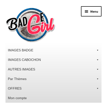
Aller
Aller
Menu
à
au
la
contenu
navigation
IMAGES BADGE
IMAGES CABOCHON
AUTRES IMAGES
Par Thèmes
OFFRES
Mon compte