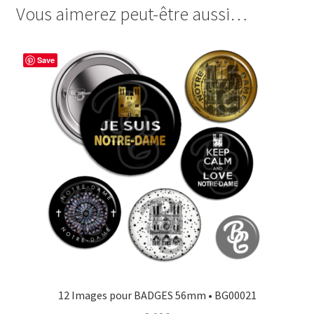
de
Vous aimerez peut-être aussi…
e
t
t
t
Mariage
b
e
t
a
o
r
e
g
Save
o
e
r
e
k
s
r
t
12 Images pour BADGES 56mm • BG00021