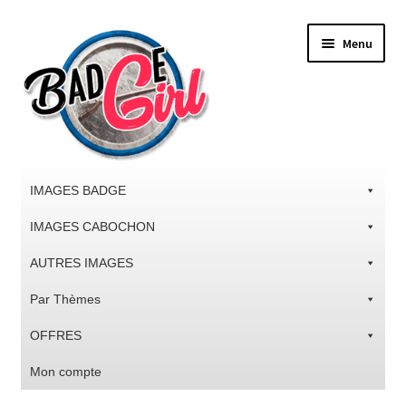
Aller
Aller
Menu
à
au
la
contenu
navigation
IMAGES BADGE
IMAGES CABOCHON
AUTRES IMAGES
Par Thèmes
OFFRES
Mon compte