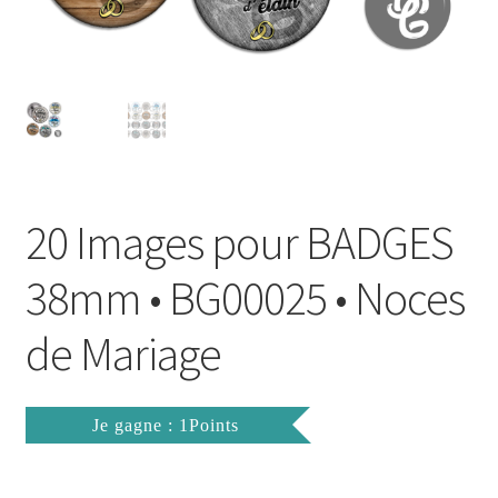
FAQ
Mon compte
Wishlist
Panier
20 Images pour BADGES
Politique de Confidentialité
38mm • BG00025 • Noces
Validation de la commande
de Mariage
Je gagne : 1Points