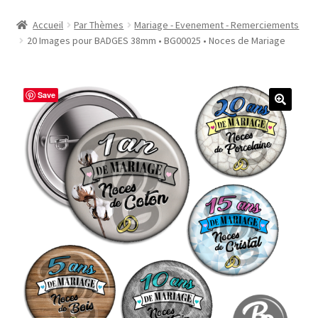
Accueil
Accueil
Par Thèmes
Mariage - Evenement - Remerciements
20 Images pour BADGES 38mm • BG00025 • Noces de Mariage
#1298 (pas de titre)
#2771 (pas de titre)
Save
#5610 (pas de titre)
#5740 (pas de titre)
Acheter ma Machine à Badge
Boutique
CODES PROMOS
Conditions Générales de Vente