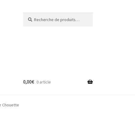
Recherche
Recherche
pour :
0,00
€
0 article
adge
r Chouette