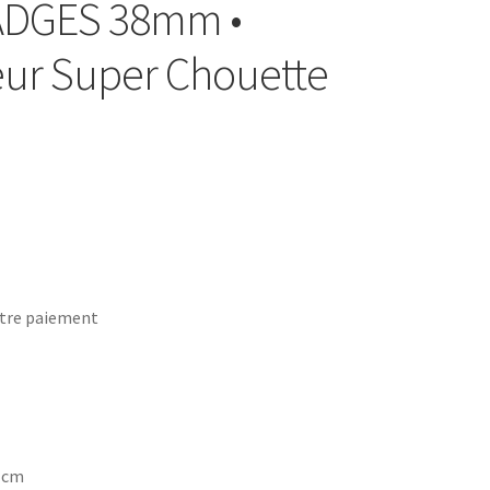
BADGES 38mm •
teur Super Chouette
tre paiement
7 cm