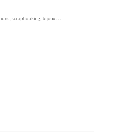
chons, scrapbooking, bijoux …
bou drole super