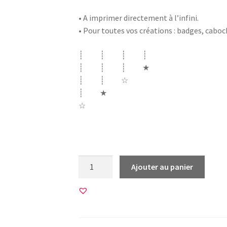
• A imprimer directement à l’infini.
• Pour toutes vos créations : badges, cabo
┊ ┊ ┊ ┊
┊ ┊ ┊ ★
┊ ┊ ☆
┊ ★
☆
ecole merci instit instituteur chouette hi
quantité
Ajouter au panier
de
20
Images
pour
BADGES