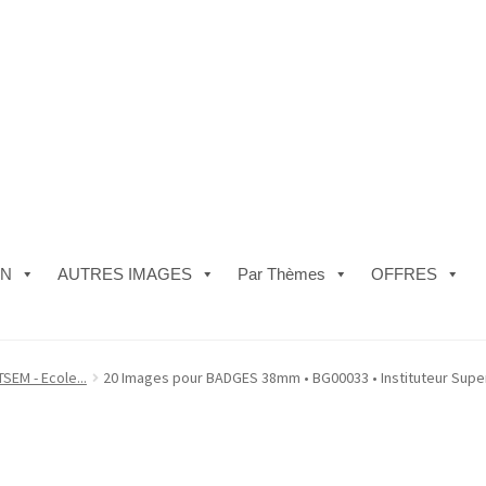
ON
AUTRES IMAGES
Par Thèmes
OFFRES
e)
#5610 (pas de titre)
#5740 (pas de titre)
Acheter ma Machine à B
SEM - Ecole...
20 Images pour BADGES 38mm • BG00033 • Instituteur Supe
les de Vente
FAQ
Mon compte
Panier
Politique de Confidentialité