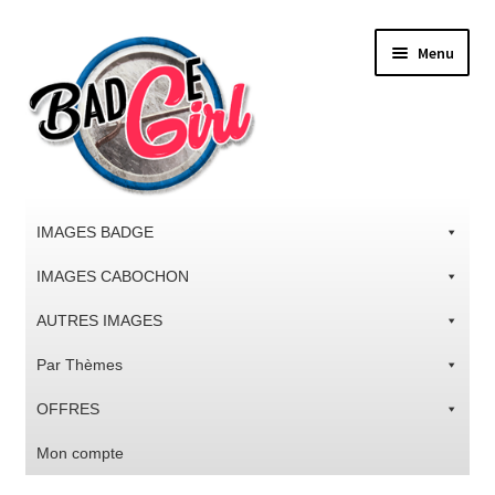
Aller
Aller
Menu
à
au
la
contenu
navigation
IMAGES BADGE
IMAGES CABOCHON
AUTRES IMAGES
Par Thèmes
OFFRES
Mon compte