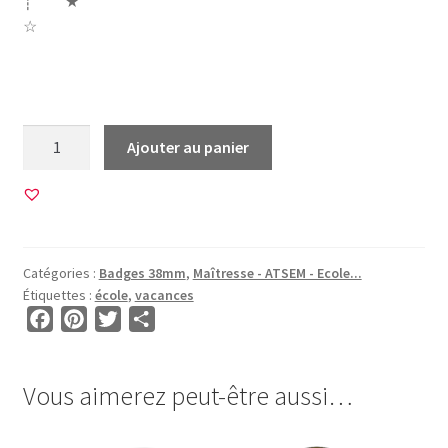
┊ ★
☆
ecole école oui finie vacances avion papier
quantité
Ajouter au panier
de
20
Images
pour
BADGES
Catégories :
Badges 38mm
,
Maîtresse - ATSEM - Ecole...
38mm
Étiquettes :
école
,
vacances
•
F
P
T
P
BG00040
a
i
w
a
•
c
n
i
r
L'école
Vous aimerez peut-être aussi…
e
t
t
t
est
b
e
t
a
finie