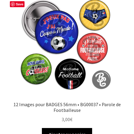
o
r
e
g
Save
o
e
r
e
k
s
r
t
12 Images pour BADGES 56mm • BG00037 • Parole de
Footballeuse
3,00
€