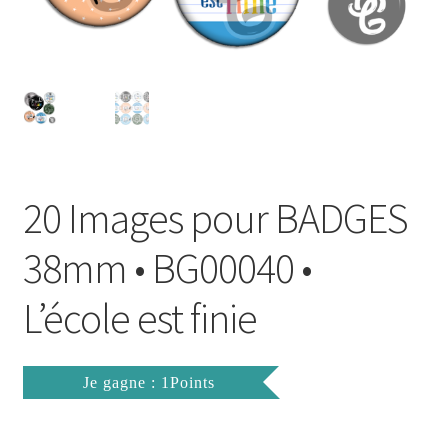
FAQ
Mon compte
Wishlist
Panier
20 Images pour BADGES
Politique de Confidentialité
38mm • BG00040 •
Validation de la commande
L’école est finie
Je gagne : 1Points