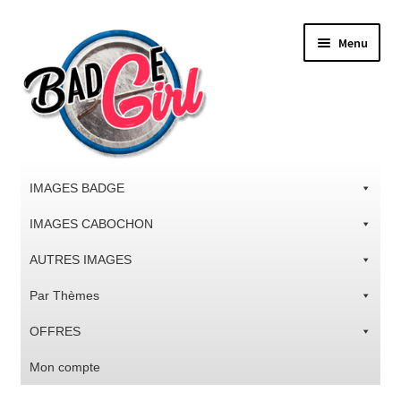
Aller
Aller
Menu
à
au
la
contenu
navigation
IMAGES BADGE
IMAGES CABOCHON
AUTRES IMAGES
Par Thèmes
OFFRES
Mon compte