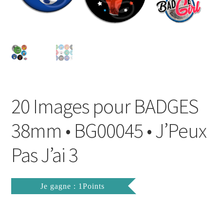
FAQ
Mon compte
Wishlist
Panier
20 Images pour BADGES
Politique de Confidentialité
38mm • BG00045 • J’Peux
Validation de la commande
Pas J’ai 3
Je gagne : 1Points