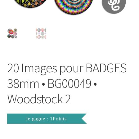
FAQ
Mon compte
Wishlist
Panier
20 Images pour BADGES
Politique de Confidentialité
38mm • BG00049 •
Validation de la commande
Woodstock 2
Je gagne : 1Points