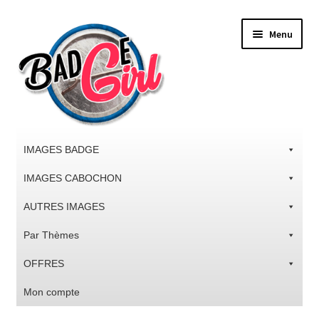
Aller
Aller
Menu
à
au
la
contenu
navigation
IMAGES BADGE
IMAGES CABOCHON
AUTRES IMAGES
Par Thèmes
OFFRES
Mon compte