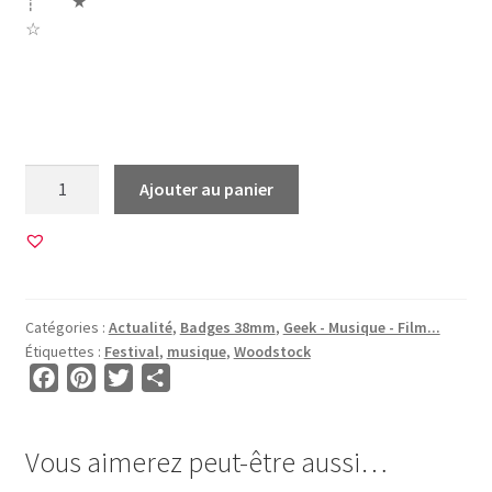
┊ ★
☆
musique woodstock peace love musique i was there 1969
50 paix amour musique festival
quantité
Ajouter au panier
de
20
Images
pour
BADGES
Catégories :
Actualité
,
Badges 38mm
,
Geek - Musique - Film...
38mm
Étiquettes :
Festival
,
musique
,
Woodstock
•
F
P
T
P
BG00049
a
i
w
a
•
c
n
i
r
Woodstock
Vous aimerez peut-être aussi…
e
t
t
t
2