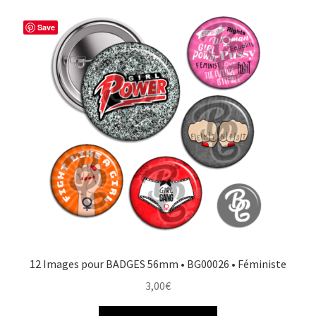
b
e
t
a
o
r
e
g
Save
o
e
r
e
k
s
r
t
12 Images pour BADGES 56mm • BG00026 • Féministe
3,00
€