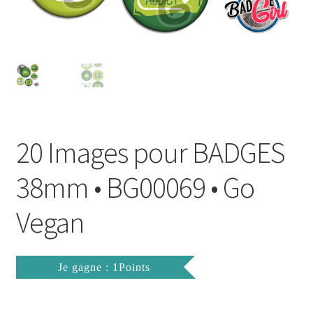
FAQ
Mon compte
Wishlist
Panier
20 Images pour BADGES
Politique de Confidentialité
38mm • BG00069 • Go
Validation de la commande
Vegan
Je gagne : 1Points