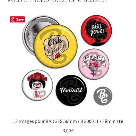
Vegan
b
e
t
a
o
r
e
g
Save
o
e
r
e
k
s
r
t
12 Images pour BADGES 56mm • BG00011 • Féministe
3,00
€