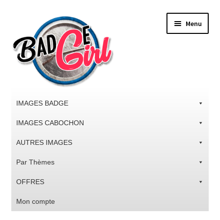
Aller
Aller
Menu
à
au
la
contenu
navigation
IMAGES BADGE
IMAGES CABOCHON
AUTRES IMAGES
Par Thèmes
OFFRES
Mon compte