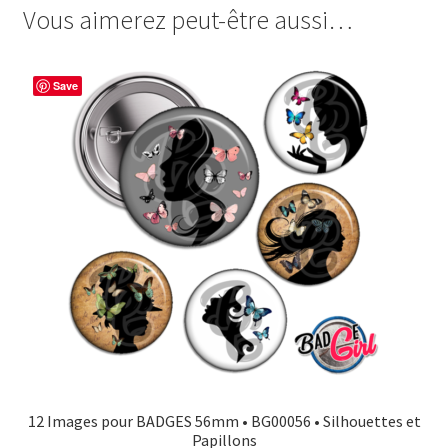
Vous aimerez peut-être aussi…
e
t
t
t
b
e
t
a
o
r
e
g
Save
o
e
r
e
k
s
r
t
12 Images pour BADGES 56mm • BG00056 • Silhouettes et
Papillons