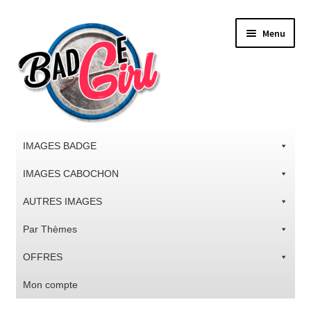
Aller
Aller
Menu
à
au
la
contenu
navigation
IMAGES BADGE
IMAGES CABOCHON
AUTRES IMAGES
Par Thèmes
OFFRES
Mon compte