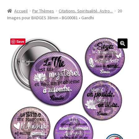
Accueil
Accueil
Par Thèmes
Citations, Spiritualité, Astro...
20
Images pour BADGES 38mm • BG00081 • Gandhi
#1298 (pas de titre)
#2771 (pas de titre)
Save
#5610 (pas de titre)
#5740 (pas de titre)
Acheter ma Machine à Badge
Boutique
CODES PROMOS
Conditions Générales de Vente