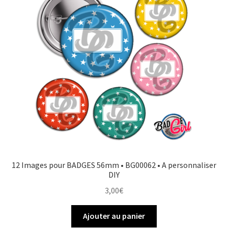
o
e
r
e
k
s
r
t
12 Images pour BADGES 56mm • BG00062 • A personnaliser
DIY
3,00
€
Ajouter au panier