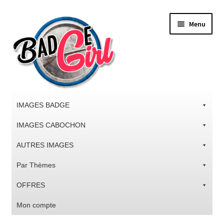
Aller
Aller
Menu
à
au
la
contenu
navigation
IMAGES BADGE
IMAGES CABOCHON
AUTRES IMAGES
Par Thèmes
OFFRES
Mon compte