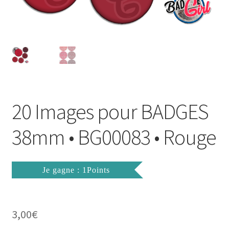
FAQ
Mon compte
Wishlist
Panier
20 Images pour BADGES
Politique de Confidentialité
38mm • BG00083 • Rouge
Validation de la commande
Je gagne : 1Points
3,00
€