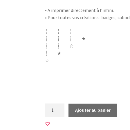
• A imprimer directement à l’infini.
• Pour toutes vos créations : badges, cabo
┊ ┊ ┊ ┊
┊ ┊ ┊ ★
┊ ┊ ☆
┊ ★
☆
j’peux pas j’ai histoire géo maths mathém
physique chimie biologie allemand espagno
collège prof profs
quantité
Ajouter au panier
de
20
Images