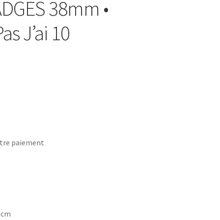
BADGES 38mm •
as J’ai 10
tre paiement
7 cm