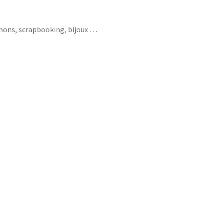
chons, scrapbooking, bijoux …
atiques sport anglais espagnol musique
l arts plastiques ecole matière lycée