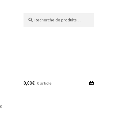
Recherche
Recherche
pour :
0,00
€
0 article
adge
10