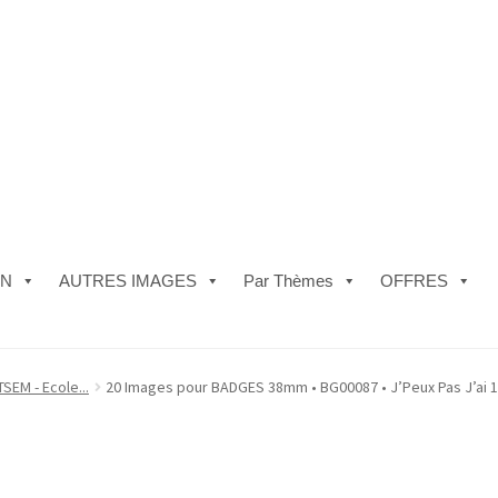
ON
AUTRES IMAGES
Par Thèmes
OFFRES
e)
#5610 (pas de titre)
#5740 (pas de titre)
Acheter ma Machine à B
SEM - Ecole...
20 Images pour BADGES 38mm • BG00087 • J’Peux Pas J’ai 
les de Vente
FAQ
Mon compte
Panier
Politique de Confidentialité