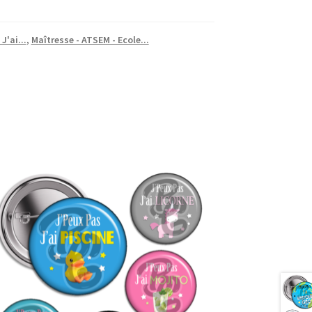
J'ai...
,
Maîtresse - ATSEM - Ecole...