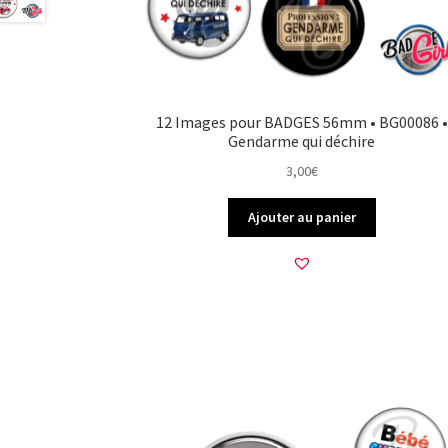
12 Images pour BADGES 56mm • BG00086 •
Gendarme qui déchire
3,00
€
Ajouter au panier