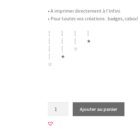
• A imprimer directement à l’infini.
• Pour toutes vos créations : badges, cabo
┊ ┊ ┊ ┊
┊ ┊ ┊ ★
┊ ┊ ☆
┊ ★
☆
metier pompier sapeur feu camion échelle
hache flame flamme qui déchire super 18
quantité
Ajouter au panier
de
20
Images
pour