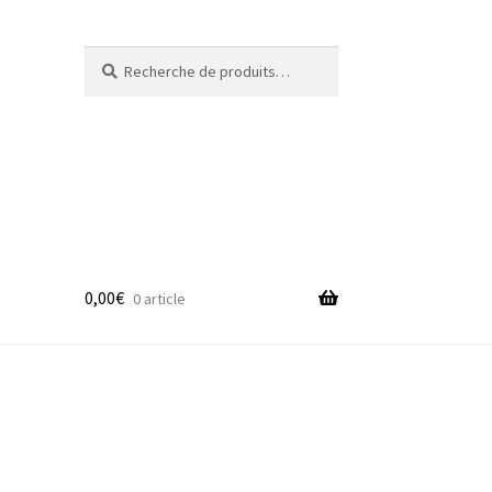
Recherche
Recherche
pour :
0,00
€
0 article
adge