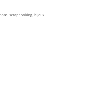
chons, scrapbooking, bijoux …
 casque profession métier incendie fireman