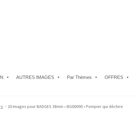
ON
AUTRES IMAGES
Par Thèmes
OFFRES
e)
#5610 (pas de titre)
#5740 (pas de titre)
Acheter ma Machine à B
rs
20 Images pour BADGES 38mm • BG00090 • Pompier qui déchire
les de Vente
FAQ
Mon compte
Panier
Politique de Confidentialité