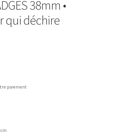
BADGES 38mm •
 qui déchire
tre paiement
7 cm