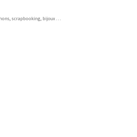
chons, scrapbooking, bijoux …
lamant rose flamingo bus anglais banane
dust god save the queen sex pistols metro
ine elisabeth bitch calling clash 3D lunettes