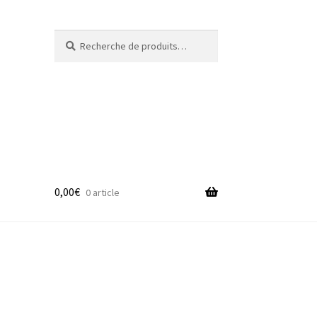
Recherche
Recherche
pour :
0,00
€
0 article
adge