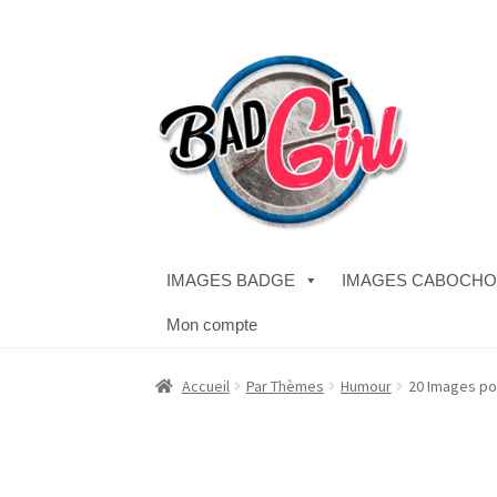
Aller
Aller
à
au
la
contenu
navigation
IMAGES BADGE
IMAGES CABOCH
Mon compte
Accueil
#1298 (pas de titre)
#2771 (pas de titr
Accueil
Par Thèmes
Humour
20 Images po
Boutique
CODES PROMOS
Conditions Généra
Validation de la commande