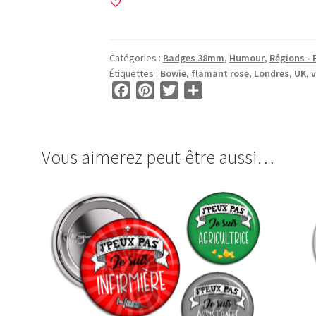
Images
pour
BADGES
Catégories :
Badges 38mm
,
Humour
,
Régions - P
38mm
Étiquettes :
Bowie
,
flamant rose
,
Londres
,
UK
,
v
•
F
P
T
P
BG00124
a
i
w
a
•
c
n
i
r
London
e
t
t
t
Vous aimerez peut-être aussi…
b
e
t
a
o
r
e
g
o
e
r
e
k
s
r
t