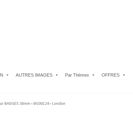
ON
AUTRES IMAGES
Par Thèmes
OFFRES
e)
#5610 (pas de titre)
#5740 (pas de titre)
Acheter ma Machine à B
ur BADGES 38mm • BG00124 • London
les de Vente
FAQ
Mon compte
Panier
Politique de Confidentialité