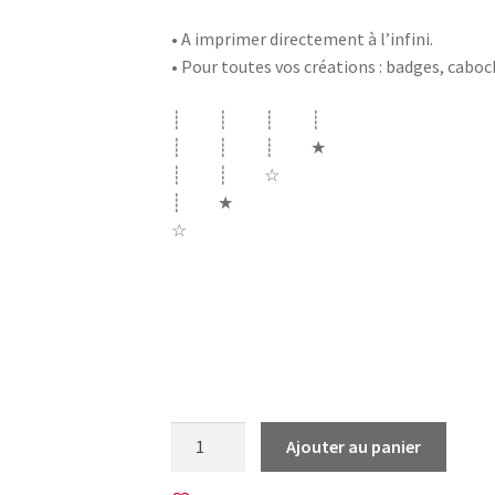
• A imprimer directement à l’infini.
• Pour toutes vos créations : badges, cabo
┊ ┊ ┊ ┊
┊ ┊ ┊ ★
┊ ┊ ☆
┊ ★
☆
london londres couronne big ben bigben f
cabine telephonique bowie david ziggy star
subway dandy english god save the queen re
nuage drapeau flag UK Angleterre londres
quantité
Ajouter au panier
de
20