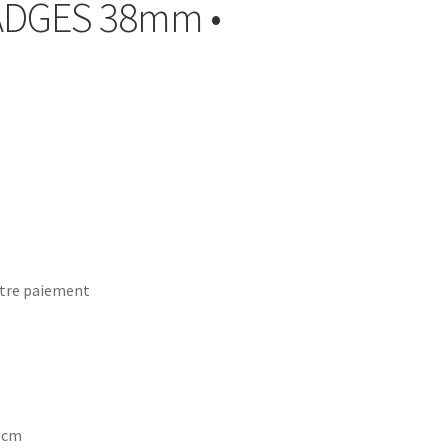
BADGES 38mm •
tre paiement
7 cm