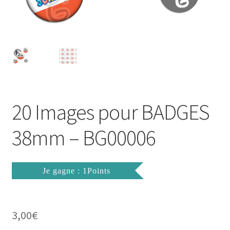
FAQ
Mon compte
Wishlist
Panier
20 Images pour BADGES
Politique de Confidentialité
38mm – BG00006
Validation de la commande
Je gagne : 1Points
3,00
€