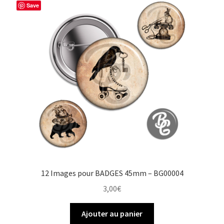
Save
o
e
r
e
k
s
r
t
12 Images pour BADGES 45mm – BG00004
3,00
€
Ajouter au panier