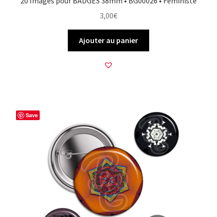
20 Images pour BADGES 38mm • BG00026 • Féministe
3,00
€
Ajouter au panier
Save