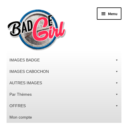
Aller
Aller
Menu
à
au
la
contenu
navigation
IMAGES BADGE
IMAGES CABOCHON
AUTRES IMAGES
Par Thèmes
OFFRES
Mon compte