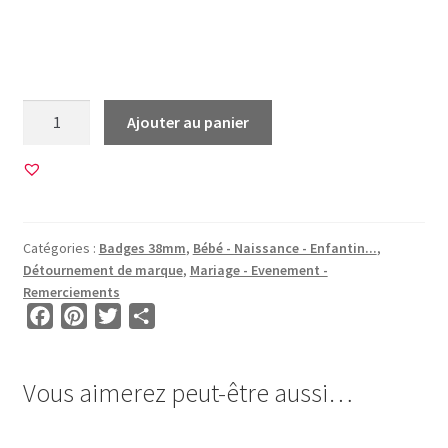
Kinder chocolat detournement marque œuf oeuf bébé
enfant naissance annonce papa maman
quantité
Ajouter au panier
de
20
Images
pour
BADGES
Catégories :
Badges 38mm
,
Bébé - Naissance - Enfantin...
,
38mm
Détournement de marque
,
Mariage - Evenement -
-
Remerciements
BG00006
F
P
T
P
a
i
w
a
c
n
i
r
Vous aimerez peut-être aussi…
e
t
t
t
b
e
t
a
o
r
e
g