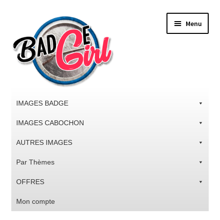
Aller
Aller
Menu
à
au
la
contenu
navigation
IMAGES BADGE
IMAGES CABOCHON
AUTRES IMAGES
Par Thèmes
OFFRES
Mon compte