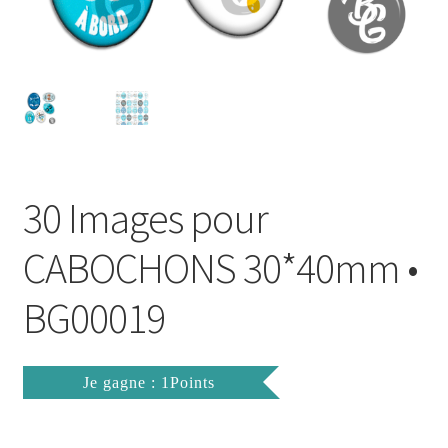
FAQ
Mon compte
Wishlist
Panier
30 Images pour
Politique de Confidentialité
CABOCHONS 30*40mm •
Validation de la commande
BG00019
Je gagne : 1Points