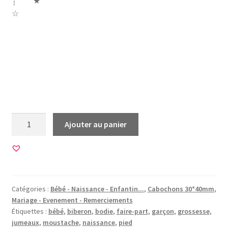
┊ ★
☆
bébé grossesse faire part bébé enfant naissance jumeau
jumeaux jumaux garcon cigogne garçon body pieds
moustache bodie
quantité
Ajouter au panier
de
30
Images
pour
CABOCHONS
Catégories :
Bébé - Naissance - Enfantin...
,
Cabochons 30*40mm
,
30*40mm
Mariage - Evenement - Remerciements
•
Étiquettes :
bébé
,
biberon
,
bodie
,
faire-part
,
garçon
,
grossesse
,
BG00019
jumeaux
,
moustache
,
naissance
,
pied