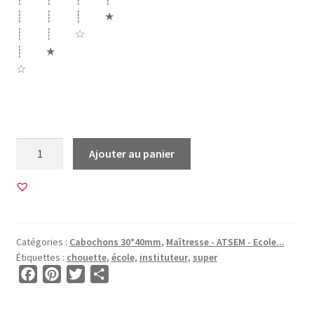
┊ ┊ ┊ ★
┊ ┊ ☆
┊ ★
☆
ecole merci instit instituteur chouette hibou drole super
quantité
Ajouter au panier
de
30
Images
pour
CABOCHONS
Catégories :
Cabochons 30*40mm
,
Maîtresse - ATSEM - Ecole...
30*40mm
Étiquettes :
chouette
,
école
,
instituteur
,
super
•
F
P
T
P
BG00033
a
i
w
a
•
c
n
i
r