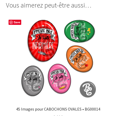
Instituteur
Vous aimerez peut-être aussi…
e
t
t
t
Super
b
e
t
a
Chouette
o
r
e
g
Save
o
e
r
e
k
s
r
t
45 Images pour CABOCHONS OVALES • BG00014