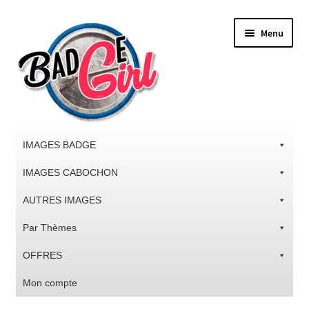
Aller
Aller
Menu
à
au
la
contenu
navigation
IMAGES BADGE
IMAGES CABOCHON
AUTRES IMAGES
Par Thèmes
OFFRES
Mon compte