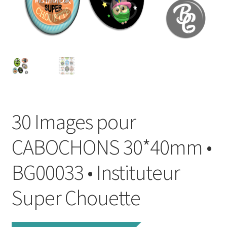
FAQ
Mon compte
Wishlist
Panier
30 Images pour
Politique de Confidentialité
CABOCHONS 30*40mm •
Validation de la commande
BG00033 • Instituteur
Super Chouette