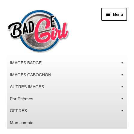
Aller
Aller
Menu
à
au
la
contenu
navigation
IMAGES BADGE
IMAGES CABOCHON
AUTRES IMAGES
Par Thèmes
OFFRES
Mon compte