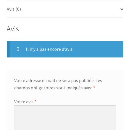
e
t
t
t
b
e
t
a
Avis (0)
o
r
e
g
o
e
r
e
Avis
k
s
r
t
Il n’y a pas encore d’avis.
Votre adresse e-mail ne sera pas publiée.
Les
champs obligatoires sont indiqués avec
*
Votre avis
*