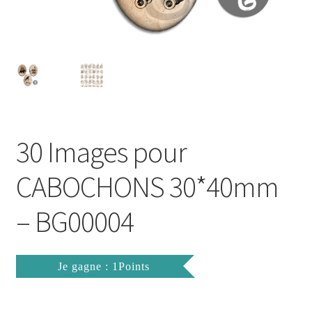
FAQ
Mon compte
Wishlist
Panier
30 Images pour
Politique de Confidentialité
CABOCHONS 30*40mm
Validation de la commande
– BG00004
Je gagne : 1Points