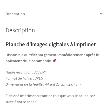
c
n
i
r
e
t
t
t
b
e
t
a
Description
o
r
e
g
o
e
r
e
Description
k
s
r
t
Planche d’images digitales à imprimer
Disponible au téléchargement immédiatement après le
paiement de la commande
Haute résolution : 300 DPI
Format de fichier : JPEG
Dimensions de la feuille : A4 soit 21 cm x 29,7 cm
Fichier à imprimer autant de fois que vous le souhaitez
suite à votre achat.