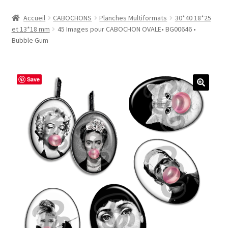
Accueil
Accueil
CABOCHONS
Planches Multiformats
30*40 18*25
et 13*18 mm
45 Images pour CABOCHON OVALE• BG00646 •
#1298 (pas de titre)
Bubble Gum
#2771 (pas de titre)
Save
#5610 (pas de titre)
#5740 (pas de titre)
Acheter ma Machine à Badge
Boutique
CODES PROMOS
Conditions Générales de Vente