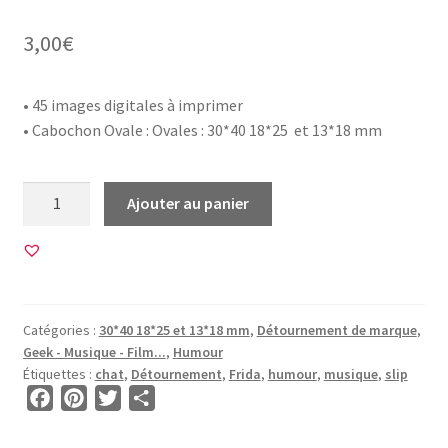
3,00
€
• 45 images digitales à imprimer
• Cabochon Ovale : Ovales : 30*40 18*25 et 13*18 mm
quantité
Ajouter au panier
de
45
Images
pour
CABOCHON
Catégories :
30*40 18*25 et 13*18 mm
,
Détournement de marque
,
OVALE•
Geek - Musique - Film...
,
Humour
BG00646
Étiquettes :
chat
,
Détournement
,
Frida
,
humour
,
musique
,
slip
•
F
P
T
P
Bubble
a
i
w
a
Gum