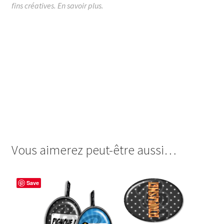
fins créatives.
En savoir plus.
images cabochon.fr ohmybadge oh my badge digitales
image cabochon badges humour chewing gum
chewingum bubble gum bubblegum frida khalo kahlo
kalo bulle fleurs fornasseti fornassetti fornasetti
marilyn marylin monroe dali salvator salvador audrey
hepburn einstein albert jacques chirac chichi
frankeinstein chat cat joconde leonard de vinci devinci
david bowie prince
Vous aimerez peut-être aussi…
Save