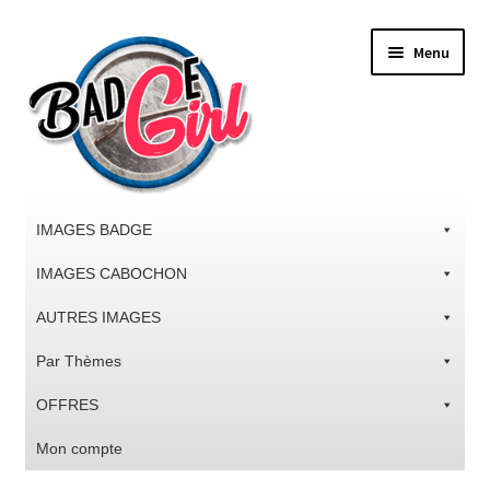
Aller
Aller
Menu
à
au
la
contenu
navigation
IMAGES BADGE
IMAGES CABOCHON
AUTRES IMAGES
Par Thèmes
OFFRES
Mon compte