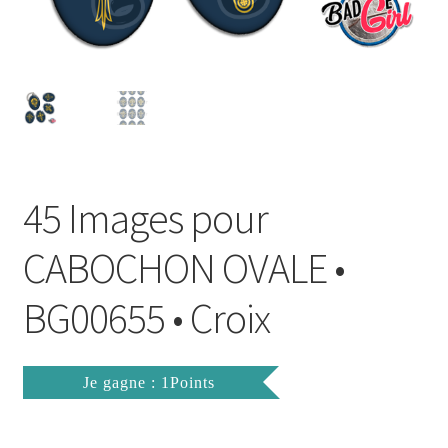
FAQ
Mon compte
Wishlist
Panier
45 Images pour
Politique de Confidentialité
CABOCHON OVALE •
Validation de la commande
BG00655 • Croix
Je gagne : 1Points