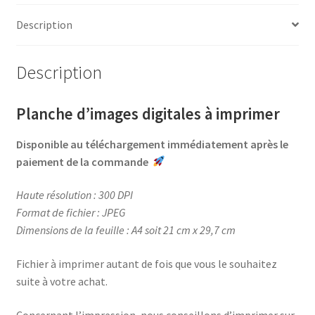
e
t
t
t
b
e
t
a
Description
o
r
e
g
o
e
r
e
Description
k
s
r
t
Planche d’images digitales à imprimer
Disponible au téléchargement immédiatement après le
paiement de la commande
Haute résolution : 300 DPI
Format de fichier : JPEG
Dimensions de la feuille : A4 soit 21 cm x 29,7 cm
Fichier à imprimer autant de fois que vous le souhaitez
suite à votre achat.
Concernant l’impression, nous conseillons d’imprimer sur