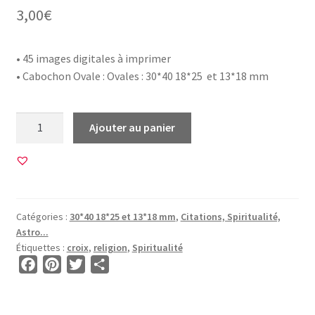
3,00
€
• 45 images digitales à imprimer
• Cabochon Ovale : Ovales : 30*40 18*25 et 13*18 mm
quantité
Ajouter au panier
de
45
Images
pour
CABOCHON
Catégories :
30*40 18*25 et 13*18 mm
,
Citations, Spiritualité,
OVALE
Astro...
•
Étiquettes :
croix
,
religion
,
Spiritualité
BG00655
F
P
T
P
•
a
i
w
a
Croix
c
n
i
r