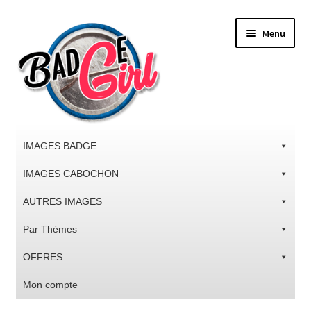
Aller
Aller
Menu
à
au
la
contenu
navigation
IMAGES BADGE
IMAGES CABOCHON
AUTRES IMAGES
Par Thèmes
OFFRES
Mon compte