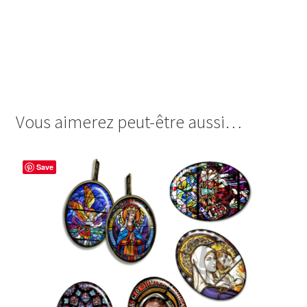
images cabochon.fr ohmybadge oh my badge digitales
image cabochon badges croix cross religion jesus marie
vierge catho catholique protestant christ dieu god crucifix
chrétien pape curé pretre eveque
Vous aimerez peut-être aussi…
Save