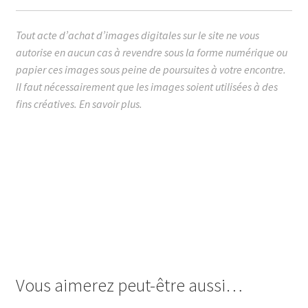
Tout acte d’achat d’images digitales sur le site ne vous
autorise en aucun cas à revendre sous la forme numérique ou
papier ces images sous peine de poursuites à votre encontre.
Il faut nécessairement que les images soient utilisées à des
fins créatives.
En savoir plus.
images cabochon.fr ohmybadge oh my badge digitales
image cabochon badges rugby rudby rugbyman champion
du monde coupe 15 XV de france équipe match ballon ball
tout mérite sa bière je suis un qui déchire facile football
super normal mais en mieux de mi de mêlée melée 50%
apéro mec simple j’aime sport des dieux loisir école de la
vie de la balle humour
Vous aimerez peut-être aussi…