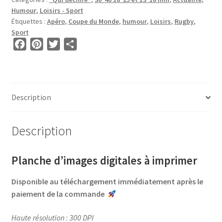
OVALE
Humour
,
Loisirs - Sport
•
Étiquettes :
Apéro
,
Coupe du Monde
,
humour
,
Loisirs
,
Rugby
,
BG00687
Sport
•
F
P
T
P
Paroles
a
i
w
a
de
c
n
i
r
Rugbyman
e
t
t
t
b
e
t
a
Description
o
r
e
g
o
e
r
e
Description
k
s
r
t
Planche d’images digitales à imprimer
Disponible au téléchargement immédiatement après le
paiement de la commande
Haute résolution : 300 DPI