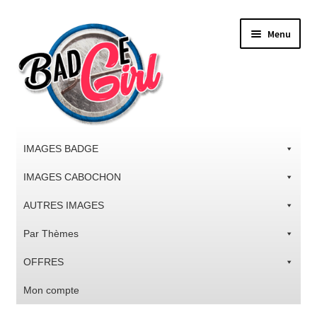
Aller
Aller
Menu
à
au
la
contenu
navigation
IMAGES BADGE
IMAGES CABOCHON
AUTRES IMAGES
Par Thèmes
OFFRES
Mon compte