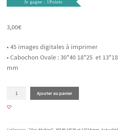
Je gagne : 1Points
3,00
€
• 45 images digitales à imprimer
• Cabochon Ovale : 30*40 18*25 et 13*18
mm
quantité
Ajouter au panier
de
45
Images
pour
CABOCHON
Catégories :
"Qui déchire"
,
30*40 18*25 et 13*18 mm
,
Actualité
,