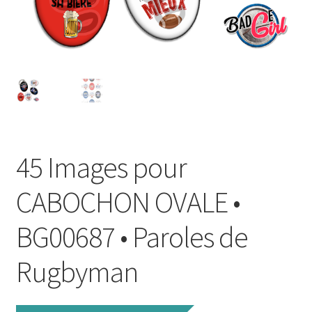
FAQ
Mon compte
Wishlist
Panier
45 Images pour
Politique de Confidentialité
CABOCHON OVALE •
Validation de la commande
BG00687 • Paroles de
Rugbyman