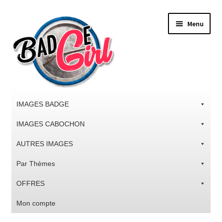
Aller
Aller
Menu
à
au
la
contenu
navigation
IMAGES BADGE
IMAGES CABOCHON
AUTRES IMAGES
Par Thèmes
OFFRES
Mon compte