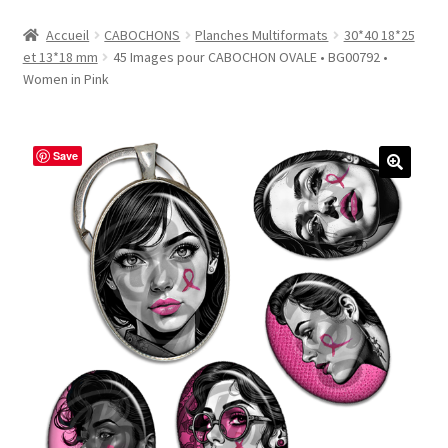
Accueil
Accueil
CABOCHONS
Planches Multiformats
30*40 18*25
et 13*18 mm
45 Images pour CABOCHON OVALE • BG00792 •
#1298 (pas de titre)
Women in Pink
#2771 (pas de titre)
Save
#5610 (pas de titre)
#5740 (pas de titre)
Acheter ma Machine à Badge
Boutique
CODES PROMOS
Conditions Générales de Vente