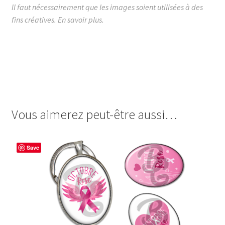
Il faut nécessairement que les images soient utilisées à des
fins créatives.
En savoir plus.
images cabochon.fr ohmybadge oh my badge digitales
image cabochon badges octobre rose pink power cancer
recherche don maladie femme chimio woman foulard
turban ruban du sein seins femme ruban pinup pin up
Vous aimerez peut-être aussi…
Save