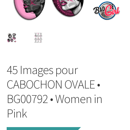
FAQ
Mon compte
Wishlist
Panier
45 Images pour
Politique de Confidentialité
CABOCHON OVALE •
Validation de la commande
BG00792 • Women in
Pink