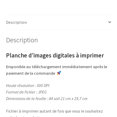
a
i
w
a
•
c
n
i
r
Women
e
t
t
t
in
b
e
t
a
Description
Pink
o
r
e
g
o
e
r
e
Description
k
s
r
t
Planche d’images digitales à imprimer
Disponible au téléchargement immédiatement après le
paiement de la commande
Haute résolution : 300 DPI
Format de fichier : JPEG
Dimensions de la feuille : A4 soit 21 cm x 29,7 cm
Fichier à imprimer autant de fois que vous le souhaitez