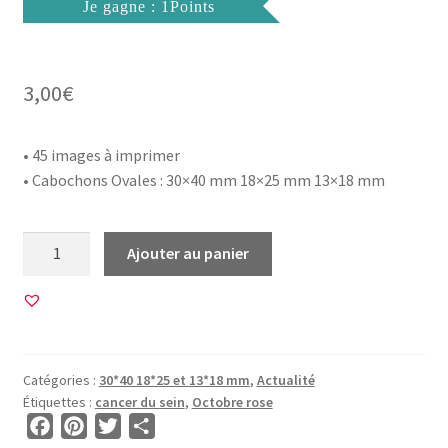
Je gagne : 1Points
3,00
€
• 45 images à imprimer
• Cabochons
Ovales : 30×40 mm 18×25 mm 13×18 mm
quantité
Ajouter au panier
de
45
Images
pour
CABOCHON
Catégories :
30*40 18*25 et 13*18 mm
,
Actualité
OVALE
Étiquettes :
cancer du sein
,
Octobre rose
•
F
P
T
P
BG00792