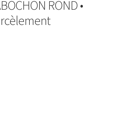
CABOCHON ROND •
arcèlement