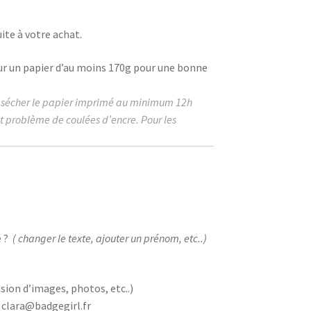
ite à votre achat.
ur un papier d’au moins
170g
pour une bonne
r sécher le papier imprimé au
minimum
12h
ut problème de coulées d’encre. Pour les
 ?
( changer le texte, ajouter un prénom, etc..)
sion d’images, photos, etc..)
 clara@badgegirl.fr