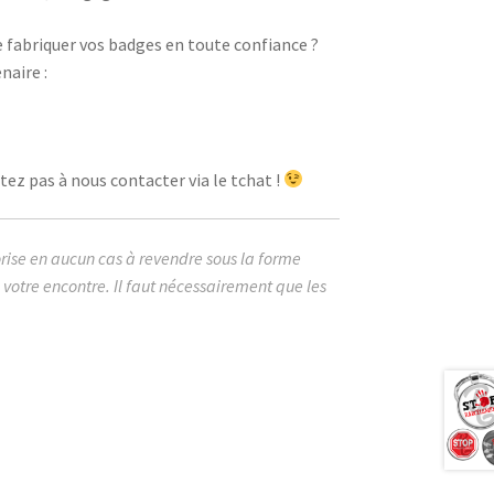
e fabriquer vos badges en toute confiance ?
naire :
ez pas à nous contacter via le tchat !
orise en aucun cas à revendre sous la forme
votre encontre. Il faut nécessairement que les
 image cabochon badges harcelement
p au harcèlement panneau main empreinte