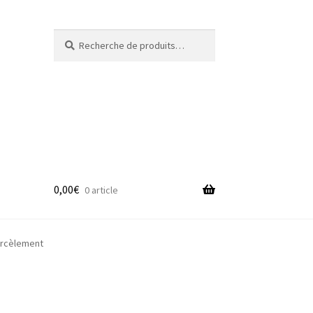
Recherche
Recherche
pour :
0,00
€
0 article
adge
arcèlement