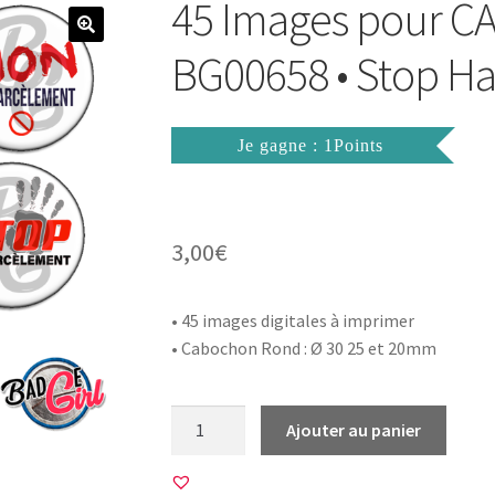
45 Images pour 
BG00658 • Stop H
Je gagne : 1Points
3,00
€
• 45 images digitales à imprimer
• Cabochon Rond : Ø 30 25 et 20mm
quantité
Ajouter au panier
de
45