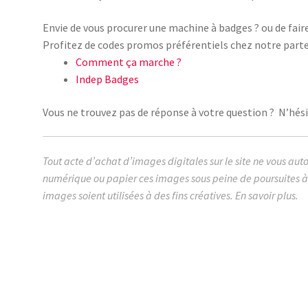
Envie de vous procurer une machine à badges ? ou de fair
Profitez de codes promos préférentiels chez notre parte
Comment ça marche ?
Indep Badges
Vous ne trouvez pas de réponse à votre question ? N’hésit
Tout acte d’achat d’images digitales sur le site ne vous aut
numérique ou papier ces images sous peine de poursuites à 
images soient utilisées à des fins créatives.
En savoir plus.
images cabochon.fr ohmybadge oh my badge digitales
harcèlement scolaire école moquerie victime abus sto
justice femme