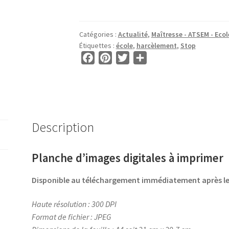
Images
pour
CABOCHON
Catégories :
Actualité
,
Maîtresse - ATSEM - Ecole
ROND
Étiquettes :
école
,
harcèlement
,
Stop
•
F
P
T
P
BG00658
a
i
w
a
•
c
n
i
r
Stop
e
t
t
t
Harcèlement
b
e
t
a
o
r
e
g
Description
o
e
r
e
k
s
r
Planche d’images digitales à imprimer
t
Disponible au téléchargement immédiatement après 
Haute résolution : 300 DPI
Format de fichier : JPEG