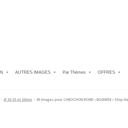
ON
AUTRES IMAGES
Par Thèmes
OFFRES
e)
#5610 (pas de titre)
#5740 (pas de titre)
Acheter ma Machine à B
Ø 30 25 et 20mm
45 Images pour CABOCHON ROND • BG00658 • Stop H
les de Vente
FAQ
Mon compte
Panier
Politique de Confidentialité