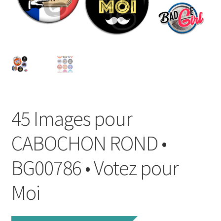
FAQ
Mon compte
Wishlist
Panier
45 Images pour
Politique de Confidentialité
CABOCHON ROND •
Validation de la commande
BG00786 • Votez pour
Moi