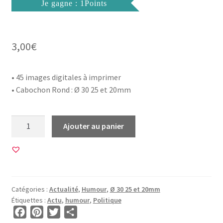
Je gagne : 1Points
3,00
€
• 45 images digitales à imprimer
• Cabochon Rond : Ø 30 25 et 20mm
quantité
Ajouter au panier
de
45
Images
pour
CABOCHON
Catégories :
Actualité
,
Humour
,
Ø 30 25 et 20mm
ROND
Étiquettes :
Actu
,
humour
,
Politique
•
F
P
T
P
BG00786