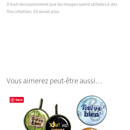
Il faut nécessairement que les images soient utilisées à des
fins créatives.
En savoir plus.
images cabochon.fr ohmybadge oh my badge digitales
image cabochon badges votez vote pour moi humour
actualité éléctions election elections législatives
legislatives RN FN LFI front populaire FR bardella
melenchon marine lepen attal ministre président
présidente premier assemblée nationale politique chirac
Vous aimerez peut-être aussi…
Save