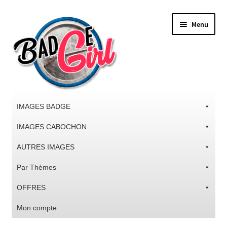
Aller
Aller
Menu
à
au
la
contenu
navigation
IMAGES BADGE
IMAGES CABOCHON
AUTRES IMAGES
Par Thèmes
OFFRES
Mon compte