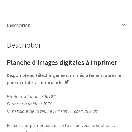
a
i
w
a
•
c
n
i
r
Votez
e
t
t
t
pour
b
e
t
a
Description
Moi
o
r
e
g
o
e
r
e
Description
k
s
r
t
Planche d’images digitales à imprimer
Disponible au téléchargement immédiatement après le
paiement de la commande
Haute résolution : 300 DPI
Format de fichier : JPEG
Dimensions de la feuille : A4 soit 21 cm x 29,7 cm
Fichier à imprimer autant de fois que vous le souhaitez