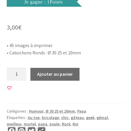
Je gagne : 1Points
3,00
€
• 45 images à imprimer
• Cabochons Ronds : Ø 30 25 et 20mm
quantité
Ajouter au panier
de
45
Images
pour
CABOCHON
Catégories :
Humour
,
Ø 30 25 et 20mm
,
Papa
ROND
Étiquettes :
Au top
,
bricolage
,
chic
,
gâteau
,
geek
,
génial
,
•
meilleur
,
mortel
,
papa
,
poule
,
Rock
,
Roi
BG00835