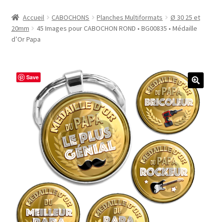
Accueil
Accueil
CABOCHONS
Planches Multiformats
Ø 30 25 et
20mm
45 Images pour CABOCHON ROND • BG00835 • Médaille
#1298 (pas de titre)
d’Or Papa
#2771 (pas de titre)
Save
#5610 (pas de titre)
#5740 (pas de titre)
Acheter ma Machine à Badge
Boutique
CODES PROMOS
Conditions Générales de Vente