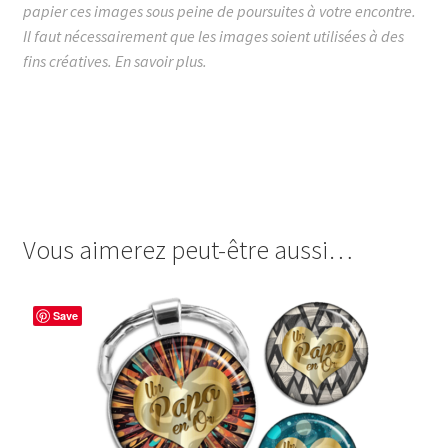
papier ces images sous peine de poursuites à votre encontre.
Il faut nécessairement que les images soient utilisées à des
fins créatives.
En savoir plus.
images cabochon.fr ohmybadge oh my badge digitales
image cabochon badges papa au top génial moustache
geek console manette mortel meilleur bricoleur chic
gateau poule rock rockeur clowx roi
Vous aimerez peut-être aussi…
Save