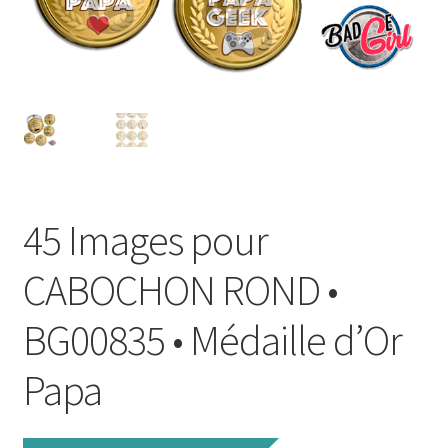
FAQ
Mon compte
Wishlist
Panier
45 Images pour
Politique de Confidentialité
CABOCHON ROND •
Validation de la commande
BG00835 • Médaille d’Or
Papa