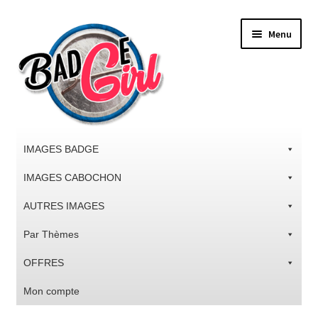
Aller
Aller
Menu
à
au
la
contenu
navigation
IMAGES BADGE
IMAGES CABOCHON
AUTRES IMAGES
Par Thèmes
OFFRES
Mon compte