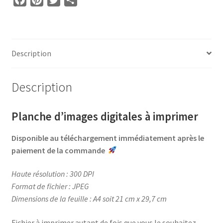
F
P
T
P
•
a
i
w
a
Médaille
c
n
i
r
d'Or
e
t
t
t
Papa
b
e
t
a
Description
o
r
e
g
o
e
r
e
Description
k
s
r
t
Planche d’images digitales à imprimer
Disponible au téléchargement immédiatement après le
paiement de la commande
Haute résolution : 300 DPI
Format de fichier : JPEG
Dimensions de la feuille : A4 soit 21 cm x 29,7 cm
Fichier à imprimer autant de fois que vous le souhaitez