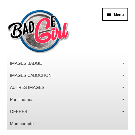
Aller
Aller
Menu
à
au
la
contenu
navigation
IMAGES BADGE
IMAGES CABOCHON
AUTRES IMAGES
Par Thèmes
OFFRES
Mon compte