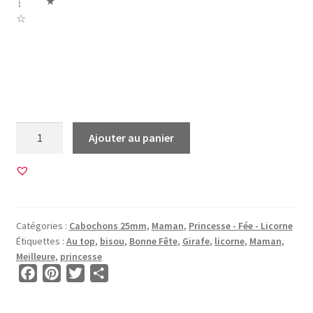
┊ ★
☆
Girafe Bonne fete fête maman mere meres fleurs
meilleure du monde princesse girafe je suis au top cerisier
sakura licorne cheval unicorn bisou
quantité
Ajouter au panier
de
45
Images
pour
CABOCHONS
Catégories :
Cabochons 25mm
,
Maman
,
Princesse - Fée - Licorne
25mm
Étiquettes :
Au top
,
bisou
,
Bonne Fête
,
Girafe
,
licorne
,
Maman
,
•
Meilleure
,
princesse
BG00023
F
P
T
P
•
a
i
w
a
Maman
c
n
i
r