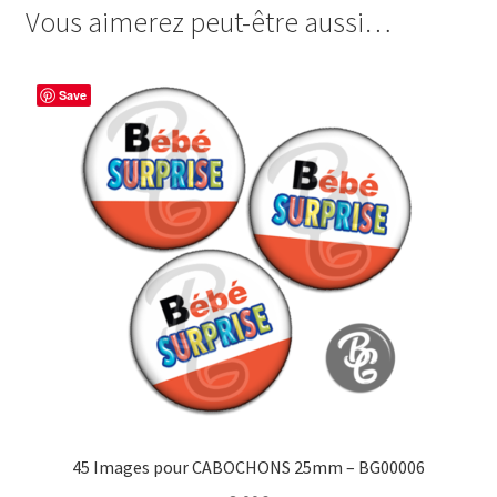
Vous aimerez peut-être aussi…
e
t
t
t
b
e
t
a
o
r
e
g
Save
o
e
r
e
k
s
r
t
45 Images pour CABOCHONS 25mm – BG00006