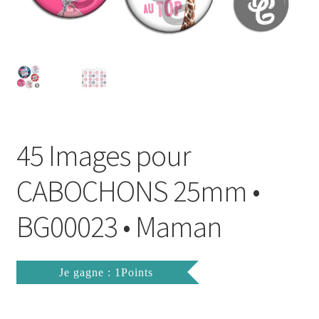
FAQ
Mon compte
Wishlist
Panier
45 Images pour
Politique de Confidentialité
CABOCHONS 25mm •
Validation de la commande
BG00023 • Maman
Je gagne : 1Points