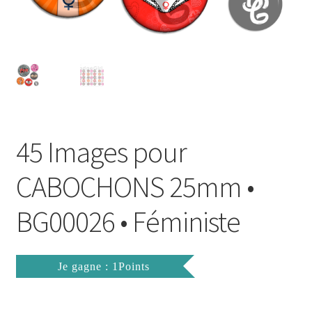
FAQ
Mon compte
Wishlist
Panier
45 Images pour
Politique de Confidentialité
CABOCHONS 25mm •
Validation de la commande
BG00026 • Féministe
Je gagne : 1Points