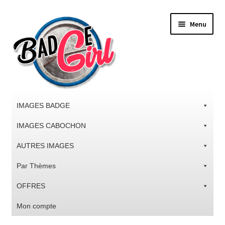
Aller
Aller
Menu
à
au
la
contenu
navigation
IMAGES BADGE
IMAGES CABOCHON
AUTRES IMAGES
Par Thèmes
OFFRES
Mon compte