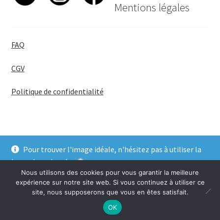
Mentions légales
FAQ
CGV
Politique de confidentialité
Pour trouver l'image idéale, n'hésitez pas à utiliser la
© BadgeGirl® 2026
barre de recherche
.
Nous utilisons des cookies pour vous garantir la meilleure
Ignorer
expérience sur notre site web. Si vous continuez à utiliser ce
site, nous supposerons que vous en êtes satisfait.
0
OK
Recherche
Recherche