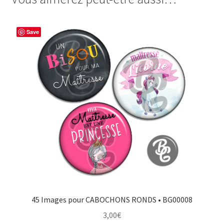
b
e
t
a
o
r
e
g
Save
o
e
r
e
k
s
r
t
45 Images pour CABOCHONS RONDS • BG00008
3,00
€