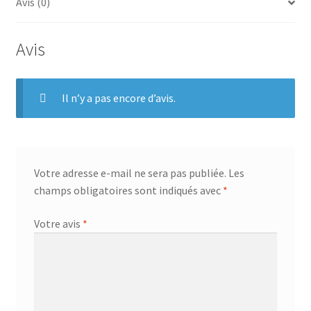
b
e
t
a
Avis (0)
o
r
e
g
o
e
r
e
Avis
k
s
r
t
Il n’y a pas encore d’avis.
Votre adresse e-mail ne sera pas publiée.
Les
champs obligatoires sont indiqués avec
*
Votre avis
*