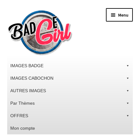
Aller
Aller
Menu
à
au
la
contenu
navigation
IMAGES BADGE
IMAGES CABOCHON
AUTRES IMAGES
Par Thèmes
OFFRES
Mon compte