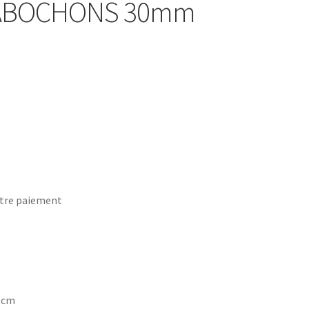
 CABOCHONS 30mm
tre paiement
7 cm