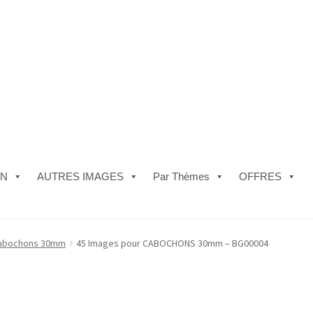
ON
AUTRES IMAGES
Par Thèmes
OFFRES
e)
#5610 (pas de titre)
#5740 (pas de titre)
Acheter ma Machine à B
abochons 30mm
45 Images pour CABOCHONS 30mm – BG00004
les de Vente
FAQ
Mon compte
Panier
Politique de Confidentialité