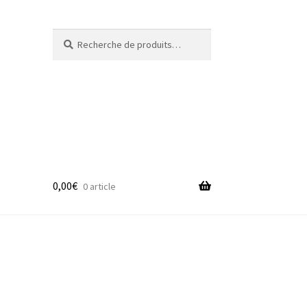
Recherche
Recherche
pour :
0,00
€
0 article
adge