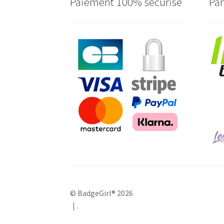
Paiement 100% sécurisé
Par
© BadgeGirl® 2026
.