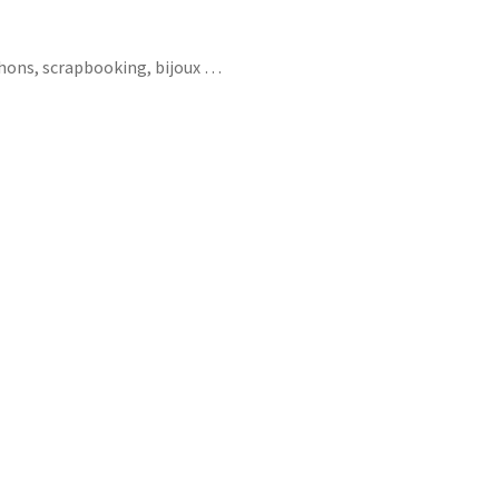
chons, scrapbooking, bijoux …
que tasse thé ampoule roue velo poule
e bizarre clé patin a roulettes corbeau
mongolfiere