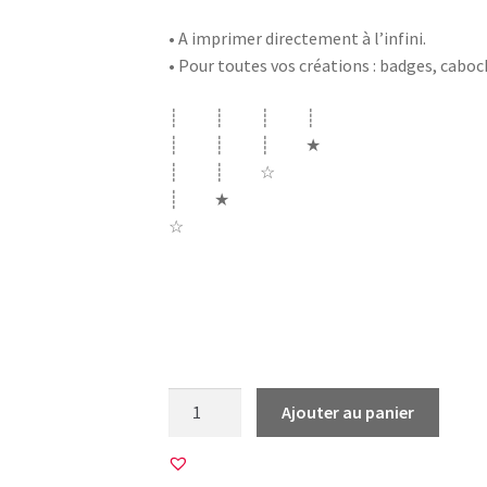
• A imprimer directement à l’infini.
• Pour toutes vos créations : badges, cabo
┊ ┊ ┊ ┊
┊ ┊ ┊ ★
┊ ┊ ☆
┊ ★
☆
animaux animal tortue ours coeur anatomi
corbeau coq cage couronne danseuse vintag
telephone ciseaux lapin elephant ballon 
quantité
Ajouter au panier
de
45
Images