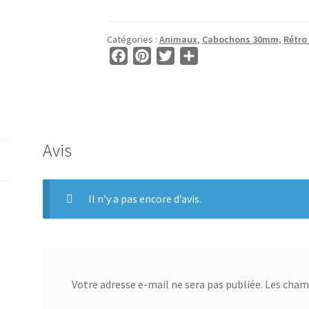
pour
CABOCHONS
Catégories :
Animaux
,
Cabochons 30mm
,
Rétro
30mm
F
P
T
P
-
a
i
w
a
BG00004
c
n
i
r
e
t
t
t
b
e
t
a
o
r
e
g
Avis
o
e
r
e
k
s
r
Il n’y a pas encore d’avis.
t
Votre adresse e-mail ne sera pas publiée.
Les champ