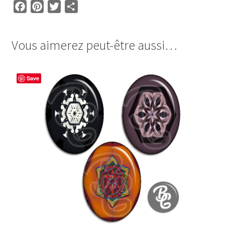
F
P
T
P
a
i
w
a
c
n
i
r
Vous aimerez peut-être aussi…
e
t
t
t
b
e
t
a
o
r
e
g
Save
o
e
r
e
k
s
r
t