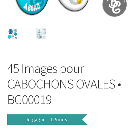
FAQ
Mon compte
Wishlist
Panier
45 Images pour
Politique de Confidentialité
CABOCHONS OVALES •
Validation de la commande
BG00019
Je gagne : 1Points