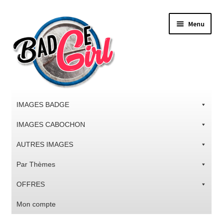
Aller
Aller
Menu
à
au
la
contenu
navigation
IMAGES BADGE
IMAGES CABOCHON
AUTRES IMAGES
Par Thèmes
OFFRES
Mon compte